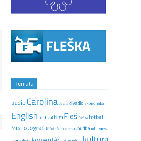
Témata
Carolina
audio
divadlo
ekonomika
debata
English
Fleš
film
fotbal
festival
Fleška
fotografie
hudba
foto
interview
fotožurnalismus
kultura
komentář
journalism
koronavirus