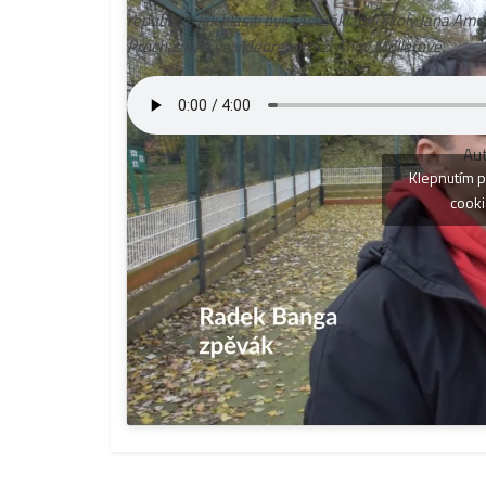
republice. Jak hlasití byli žáci Základní školy Jana
Procházky a ve videoreportáži Anny Müllerové.
Au
Klepnutím p
cooki