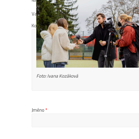
Napsat komentář
Vaše e-mailová adresa nebude zveřejněna.
Vyžadovan
Komentář
*
Foto: Ivana Kozáková
Jméno
*