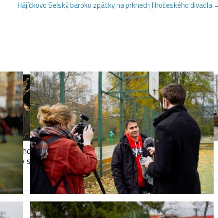
Hájíčkovo Selský baroko zpátky na prknech Jihočeského divadla
árodního divadla
O para hokeji a olympiádě v
diváky svou surovou
Číně s Michaelem Schustrem
27. 5. 2022
0
2
0