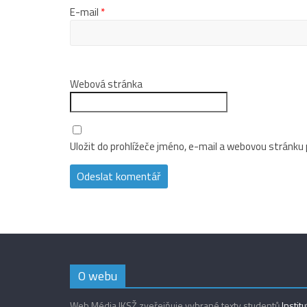
E-mail
*
Webová stránka
Uložit do prohlížeče jméno, e-mail a webovou stránku
O webu
Web Média IKSŽ zveřejňuje vybrané texty studentů
Instit