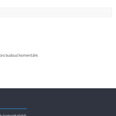
 pro budoucí komentáře.
utu komunikačních