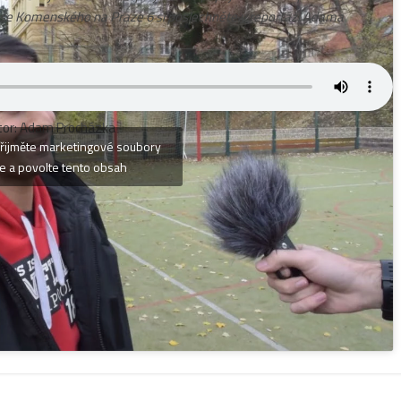
 Amose Komenského na Praze 6 si poslechněte v reportáži Adama
tor: Adam Procházka
řijměte marketingové soubory
e a povolte tento obsah