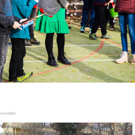
omentářů
ím? Bubnovačkou. Letos poprvé i v Česku. Nezisková organizace Centrum
 bubnuje už osm let. K projektu se připojilo více škol po celé