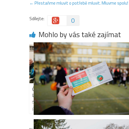
←
Přestaňme mluvit o potřebě mluvit. Mluvme spolu!
Sdílejte:
0
Mohlo by vás také zajímat
Češi a Slováci vzpomínali na
Kytice N
Listopad 89
zasáhne 
krásou
Komentáře nejsou
18. 11. 2024
povolené
4. 1. 202