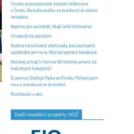
Stovky pravoslavných oslavily Velikonoce
v Česku. Na bohoslužbu se každoročně všichni
nevejdou
Nejsme jen večerkáři, říkají čeští Vietnamci
Studenti studentům
Rodina toho hodně obětovala, bez kontaktů
spoléháte jen na ni, říká šampionka Siniaková
Nečekej a hraj! V čem se liší trénink juniorů od
hvězdných hokejistů?
Erasmus Ondřeje Pipka ve Finsku: Potkal jsem
losa a zamiloval se do krekrů
Rozhlasáci v akci
Další mediální projekty IKSŽ