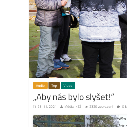
Audio
Top
Video
„Aby nás bylo slyšet!“
23. 11. 2021
Média IKSŽ
2329 zobrazení
0 k
Jak upozornit na důležitost ochrany dětí před násil
Locika zorganizovala akci po slovenském vzoru, kde se