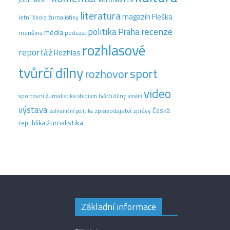
literatura
magazín Fleška
letní škola žurnalistiky
recenze
politika
Praha
média
menšina
podcast
rozhlasové
reportáž
Rozhlas
tvůrčí dílny
sport
rozhovor
video
sportovní žurnalistika
tvůrčí dílny
studium
umění
výstava
Česká
zpravodajství
zprávy
zahraniční politika
žurnalistika
republika
Základní informace