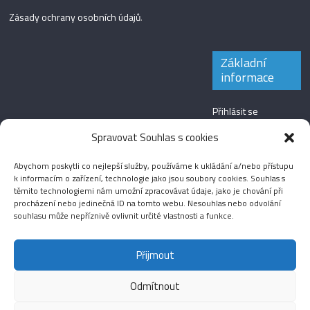
Zásady ochrany osobních údajů
.
Základní
informace
Přihlásit se
Zdroj kanálů
Spravovat Souhlas s cookies
(příspěvky)
Abychom poskytli co nejlepší služby, používáme k ukládání a/nebo přístupu
Kanál komentářů
k informacím o zařízení, technologie jako jsou soubory cookies. Souhlas s
těmito technologiemi nám umožní zpracovávat údaje, jako je chování při
Česká lokalizace
procházení nebo jedinečná ID na tomto webu. Nesouhlas nebo odvolání
souhlasu může nepříznivě ovlivnit určité vlastnosti a funkce.
Přijmout
Odmítnout
Aktuality
Magazín
Fotografie
Audio
Video
English
Sport
Menšinová témata