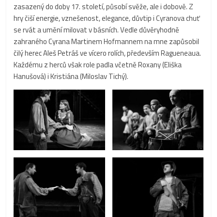
zasazený do doby 17. století, působí svěže, ale i dobově. Z
hry čiší energie, vznešenost, elegance, důvtip i Cyranova chuť
se rvát a umění milovat v básních. Vedle důvěryhodně
zahraného Cyrana Martinem Hofmannem na mne zapůsobil
čilý herec Aleš Petráš ve vícero rolích, především Ragueneaua.
Každému z herců však role padla včetně Roxany (Eliška
Hanušová) i Kristiána (Miloslav Tichý).