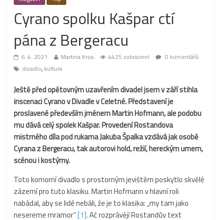
Cyrano spolku Kašpar ctí
pána z Bergeracu
6. 4. 2021
Martina Kroa
4425 zobrazení
0 komentářů
,
divadlo
kultura
Ještě před opětovným uzavřením divadel jsem v září stihla
inscenaci Cyrano v Divadle v Celetné. Představení je
proslavené především jménem Martin Hofmann, ale podobu
mu dává celý spolek Kašpar. Provedení Rostandova
mistrného díla pod rukama Jakuba Špalka vzdává jak osobě
Cyrana z Bergeracu, tak autorovi hold, režií, hereckým umem,
scénou i kostýmy.
Toto komorní divadlo s prostorným jevištěm poskytlo skvělé
zázemí pro tuto klasiku. Martin Hofmann v hlavní roli
nabádal, aby se lidé nebáli, že je to klasika: „my tam jako
nesereme mramor“
[1]
. Ač rozprávějí Rostandův text