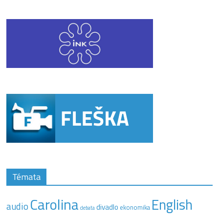
Témata
Carolina
English
audio
divadlo
ekonomika
debata