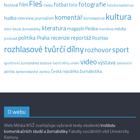
Fleš
fotografie
film
fotbal
festival
foto
fotožurnalismus
Fleška
kultura
komentář
hudba
interview
journalism
koronavirus
literatura
magazín Fleška
média
letní škola žurnalistiky
menšina
recenze
politika
reportáž
Praha
Rozhlas
podcast
rozhlasové tvůrčí dílny
sport
rozhovor
video
výstava
sportovní žurnalistika
tvůrčí dílny
studium
umění
zahraniční
žurnalistika
Česká republika
zpravodajství
zprávy
politika
O webu
Web Média IKSŽ zveřejňuje vybrané texty studentů
Institutu
komunikačních studií a žurnalistiky
Fakulty sociálních věd Univerzity
Karlovy.