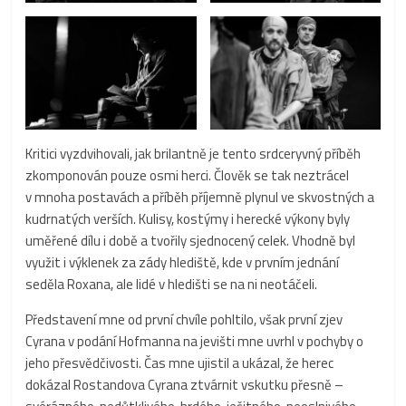
Kritici vyzdvihovali, jak brilantně je tento srdceryvný příběh
zkomponován pouze osmi herci. Člověk se tak neztrácel
v mnoha postavách a příběh příjemně plynul ve skvostných a
kudrnatých verších. Kulisy, kostýmy i herecké výkony byly
uměřené dílu i době a tvořily sjednocený celek. Vhodně byl
využit i výklenek za zády hlediště, kde v prvním jednání
seděla Roxana, ale lidé v hledišti se na ni neotáčeli.
Představení mne od první chvíle pohltilo, však první zjev
Cyrana v podání Hofmanna na jevišti mne uvrhl v pochyby o
jeho přesvědčivosti. Čas mne ujistil a ukázal, že herec
dokázal Rostandova Cyrana ztvárnit vskutku přesně –