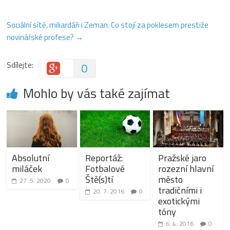
Sociální sítě, miliardáři i Zeman. Co stojí za poklesem prestiže
novinářské profese?
→
Sdílejte:
0
Mohlo by vás také zajímat
Absolutní
Reportáž:
Pražské jaro
miláček
Fotbalové
rozezní hlavní
Ště(s)tí
město
27. 5. 2020
0
tradičními i
20. 7. 2016
0
exotickými
tóny
6. 4. 2016
0