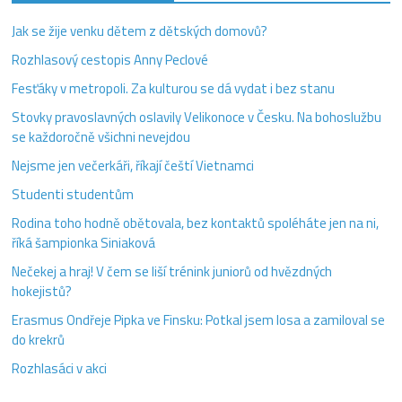
Jak se žije venku dětem z dětských domovů?
Rozhlasový cestopis Anny Peclové
Fesťáky v metropoli. Za kulturou se dá vydat i bez stanu
Stovky pravoslavných oslavily Velikonoce v Česku. Na bohoslužbu
se každoročně všichni nevejdou
Nejsme jen večerkáři, říkají čeští Vietnamci
Studenti studentům
Rodina toho hodně obětovala, bez kontaktů spoléháte jen na ni,
říká šampionka Siniaková
Nečekej a hraj! V čem se liší trénink juniorů od hvězdných
hokejistů?
Erasmus Ondřeje Pipka ve Finsku: Potkal jsem losa a zamiloval se
do krekrů
Rozhlasáci v akci