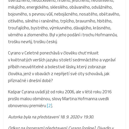
svérázného, nedůtklivého, hrdého, ješitného, neoslnivého,
milujícího, energického, skleslého, obávaného, odvážného,
bojovného, s pevnou vůlí, nebojácného, nosatého, obětavého,
citlivého, silného i raněného, trpícího, bravurního, hbitého,
troufajícího, bystrého, výmluvného, dávajícího, krásného,
věrného a zlomeného. Byl v jeho podání i trochu Hofmannův,
trošku nevrlý, trošku český.
Cyrano v Celetné ponechává v člověku chuť mluvit
v květnatých verších jazyku století sedmnáctého a vypráví
příběh neuvěřitelné a bolestivé lásky, který zobrazuje
člověka, jenž v obavách z nepřijetí své city schovává, jak
příznačné i dnešní době?
Kašpar Cyrana uvádí již od roku 2006, ale v létě roku 2016
prošlo malou obměnou, slovy Martina Hofmanna uvedli
obnovenou premiéru
[2]
.
Autorka byla na představení 18. 9. 2020 v 19:30.
Odkaz na (program) představení: Cyrano [online]. Divadlo v