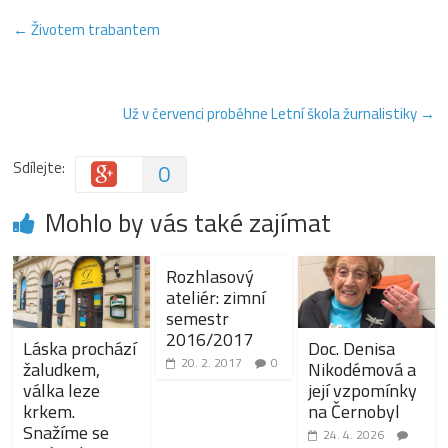
←
Životem trabantem
Už v červenci proběhne Letní škola žurnalistiky
→
Sdílejte:
0
Mohlo by vás také zajímat
Rozhlasový
ateliér: zimní
semestr
2016/2017
Láska prochází
Doc. Denisa
20. 2. 2017
0
žaludkem,
Nikodémová a
válka leze
její vzpomínky
krkem.
na Černobyl
Snažíme se
24. 4. 2026