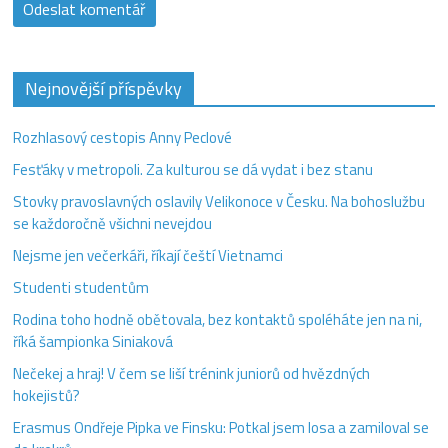
Nejnovější příspěvky
Rozhlasový cestopis Anny Peclové
Fesťáky v metropoli. Za kulturou se dá vydat i bez stanu
Stovky pravoslavných oslavily Velikonoce v Česku. Na bohoslužbu
se každoročně všichni nevejdou
Nejsme jen večerkáři, říkají čeští Vietnamci
Studenti studentům
Rodina toho hodně obětovala, bez kontaktů spoléháte jen na ni,
říká šampionka Siniaková
Nečekej a hraj! V čem se liší trénink juniorů od hvězdných
hokejistů?
Erasmus Ondřeje Pipka ve Finsku: Potkal jsem losa a zamiloval se