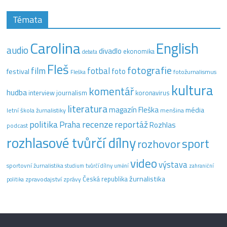
Témata
Carolina
English
audio
divadlo
ekonomika
debata
Fleš
fotografie
film
fotbal
festival
foto
fotožurnalismus
Fleška
kultura
komentář
hudba
interview
journalism
koronavirus
literatura
magazín Fleška
média
letní škola žurnalistiky
menšina
recenze
politika
reportáž
Praha
Rozhlas
podcast
rozhlasové tvůrčí dílny
sport
rozhovor
video
výstava
sportovní žurnalistika
tvůrčí dílny
studium
umění
zahraniční
žurnalistika
Česká republika
zpravodajství
zprávy
politika