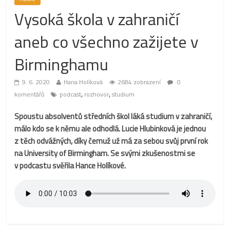
Vysoká škola v zahraničí
aneb co všechno zažijete v
Birminghamu
9. 6. 2020
Hana Holíková
2684 zobrazení
0
,
,
komentářů
podcast
rozhovor
studium
Spoustu absolventů středních škol láká studium v zahraničí,
málo kdo se k němu ale odhodlá. Lucie Hlubinková je jednou
z těch odvážných, díky čemuž už má za sebou svůj první rok
na University of Birmingham. Se svými zkušenostmi se
v podcastu svěřila Hance Holíkové.