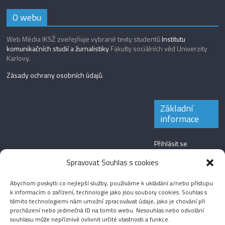
O webu
Web Média IKSŽ zveřejňuje vybrané texty studentů
Institutu
komunikačních studií a žurnalistiky
Fakulty sociálních věd Univerzity
Karlovy.
Zásady ochrany osobních údajů
.
Základní
informace
Přihlásit se
Zdroj kanálů
Spravovat Souhlas s cookies
(příspěvky)
Abychom poskytli co nejlepší služby, používáme k ukládání a/nebo přístupu
Kanál komentářů
k informacím o zařízení, technologie jako jsou soubory cookies. Souhlas s
těmito technologiemi nám umožní zpracovávat údaje, jako je chování při
Česká lokalizace
procházení nebo jedinečná ID na tomto webu. Nesouhlas nebo odvolání
souhlasu může nepříznivě ovlivnit určité vlastnosti a funkce.