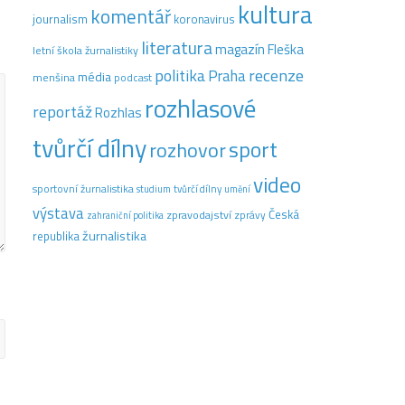
kultura
komentář
journalism
koronavirus
literatura
magazín Fleška
letní škola žurnalistiky
recenze
politika
Praha
média
menšina
podcast
rozhlasové
reportáž
Rozhlas
tvůrčí dílny
sport
rozhovor
video
sportovní žurnalistika
tvůrčí dílny
studium
umění
výstava
Česká
zpravodajství
zprávy
zahraniční politika
žurnalistika
republika