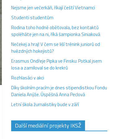
Nejsme jen večerkáři, říkají čeští Vietnamci
Studenti studentům
Rodina toho hodně obětovala, bez kontaktů
spoléháte jen na ni, říká šampionka Siniaková
Nečekej a hraj! V čem se liší trénink juniorů od
hvězdných hokejistů?
Erasmus Ondřeje Pipka ve Finsku: Potkal jsem
losa a zamiloval se do krekrů
Rozhlasáci v akci
Díky školním pracím je dnes stipendistkou Fondu
Daniela Anýže. Úspěšná Anna Peclová
Letní škola žurnalistiky bude v září
Další mediální projekty IKSŽ