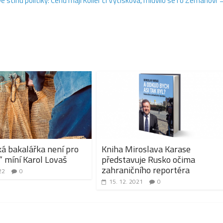
e stínu politiky: Cenu mají Koller či Vytisková, mluvilo se i o Zemanovi
ká bakalářka není pro
Kniha Miroslava Karase
“ míní Karol Lovaš
představuje Rusko očima
zahraničního reportéra
22
0
15. 12. 2021
0