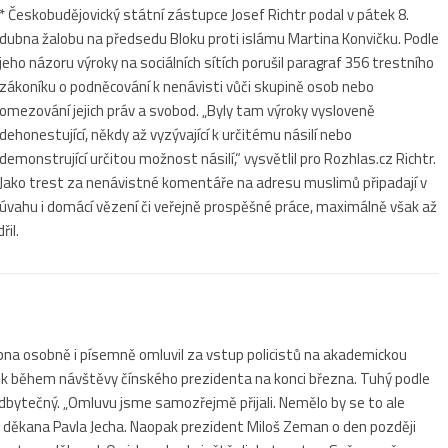
* Českobudějovický státní zástupce Josef Richtr podal v pátek 8.
dubna žalobu na předsedu Bloku proti islámu Martina Konvičku. Podle
jeho názoru výroky na sociálních sítích porušil paragraf 356 trestního
zákoníku o podněcování k nenávisti vůči skupině osob nebo
omezování jejich práv a svobod. „Byly tam výroky vysloveně
dehonestující, někdy až vyzývající k určitému násilí nebo
demonstrující určitou možnost násilí,“ vysvětlil pro Rozhlas.cz Richtr.
Jako trest za nenávistné komentáře na adresu muslimů připadají v
úvahu i domácí vězení či veřejně prospěšné práce, maximálně však až
řil.
ubna osobně i písemně omluvil za vstup policistů na akademickou
jek během návštěvy čínského prezidenta na konci března. Tuhý podle
dbytečný. „Omluvu jsme samozřejmě přijali. Nemělo by se to ale
cz děkana Pavla Jecha. Naopak prezident Miloš Zeman o den později