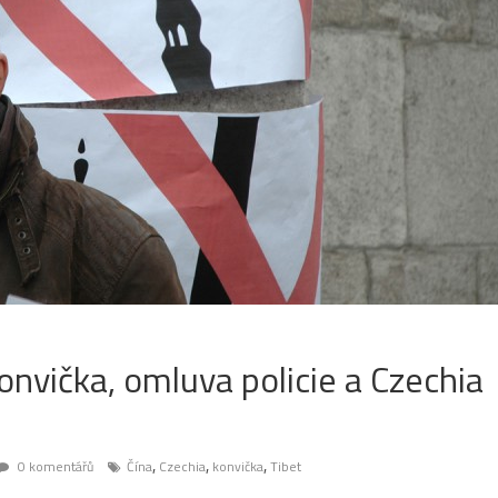
nvička, omluva policie a Czechia
,
,
,
0 komentářů
Čína
Czechia
konvička
Tibet