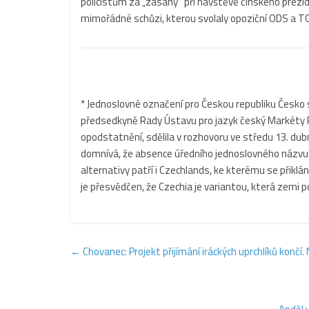
policistům za „zásahy“ při návštěvě čínského prezi
mimořádné schůzi, kterou svolaly opoziční ODS a T
* Jednoslovné označení pro Českou republiku Česko s
předsedkyně Rady Ústavu pro jazyk český Markéty Pr
opodstatnění, sdělila v rozhovoru ve středu 13. du
domnívá, že absence úředního jednoslovného názvu 
alternativy patří i Czechlands, ke kterému se přiklá
je přesvědčen, že Czechia je variantou, která zemi 
←
Chovanec: Projekt přijímání iráckých uprchlíků končí. 