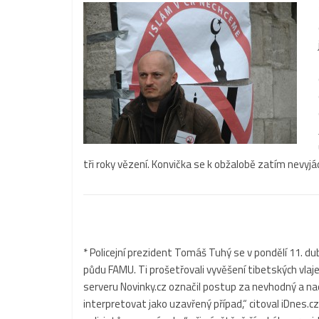
tři roky vězení. Konvička se k obžalobě zatím nevyjád
* Policejní prezident Tomáš Tuhý se v pondělí 11. d
půdu FAMU. Ti prošetřovali vyvěšení tibetských vla
serveru Novinky.cz označil postup za nevhodný a na
interpretovat jako uzavřený případ,“ citoval iDnes.