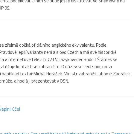
denta poděkoval. O nich se bude ještě diskutovat ve Sněmovně na
OP 09.
e zřejmě dočká oficiálního anglického ekvivalentu. Podle
avdové lepší varianty není a slovo Czechia má své historické
bna v internetové televizi DVTV. Jazykovědec Rudolf Šrámek se
ztěžuje kontakt se zahraničím. O název se vedl spor, mezi
ní například textař Michal Horáček. Ministr zahraničí Lubomír Zaorálek
pomůže, a hodlá ji prezentovat v OSN.
Neplnil účel