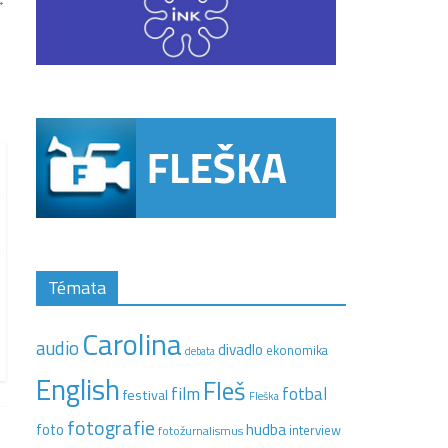
→
Témata
Carolina
audio
divadlo
ekonomika
debata
English
Fleš
film
fotbal
festival
Fleška
fotografie
hudba
foto
interview
fotožurnalismus