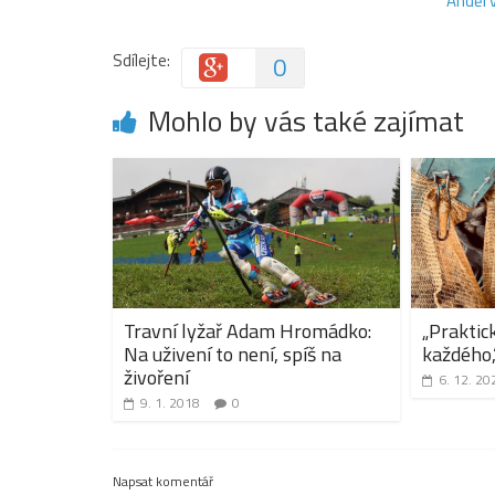
Anděl v
Sdílejte:
0
Mohlo by vás také zajímat
Travní lyžař Adam Hromádko:
„Praktic
Na uživení to není, spíš na
každého,
živoření
6. 12. 20
9. 1. 2018
0
Napsat komentář