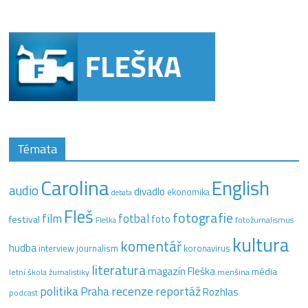
Témata
Carolina
English
audio
divadlo
ekonomika
debata
Fleš
fotografie
film
fotbal
festival
foto
fotožurnalismus
Fleška
kultura
komentář
hudba
interview
journalism
koronavirus
literatura
magazín Fleška
média
letní škola žurnalistiky
menšina
recenze
politika
reportáž
Praha
Rozhlas
podcast