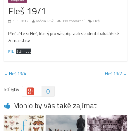
Fleš 19/1
1. 3. 2012
Média IKSŽ
310 zobrazení
Fleš
Přečtěte si Fleš, který pro vás připravili studenti bakalářské
žurnalistiky.
F1L
Stáhnout
←
Fleš 19/4
Fleš 19/2
→
Sdílejte:
0
Mohlo by vás také zajímat