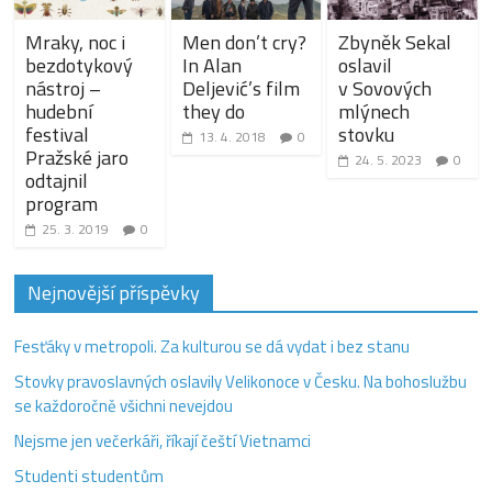
Mraky, noc i
Men don’t cry?
Zbyněk Sekal
bezdotykový
In Alan
oslavil
nástroj –
Deljević’s film
v Sovových
hudební
they do
mlýnech
festival
stovku
13. 4. 2018
0
Pražské jaro
24. 5. 2023
0
odtajnil
program
25. 3. 2019
0
Nejnovější příspěvky
Fesťáky v metropoli. Za kulturou se dá vydat i bez stanu
Stovky pravoslavných oslavily Velikonoce v Česku. Na bohoslužbu
se každoročně všichni nevejdou
Nejsme jen večerkáři, říkají čeští Vietnamci
Studenti studentům