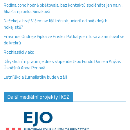
Rodina toho hodně obětovala, bez kontaktů spoléháte jen na ni,
říká šampionka Siniaková
Nečekej a hraj! V čem se liší trénink juniorů od hvězdných
hokejistů?
Erasmus Ondřeje Pipka ve Finsku: Potkal jsem losa a zamiloval se
do krekrů
Rozhlasáci v akci
Díky školním pracím je dnes stipendistkou Fondu Daniela Anýže.
Úspěšná Anna Peclová
Letní škola žurnalistiky bude v září
Další mediální projekty IKSŽ