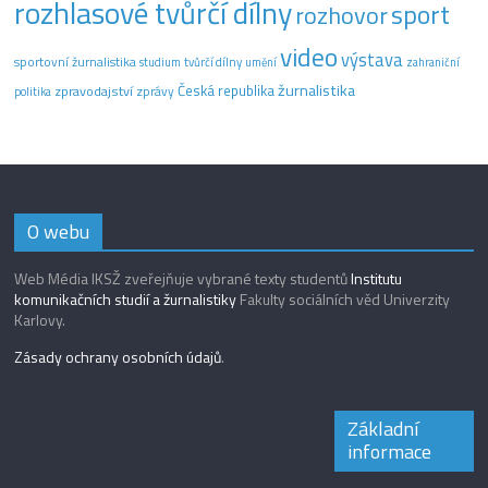
rozhlasové tvůrčí dílny
sport
rozhovor
video
výstava
sportovní žurnalistika
tvůrčí dílny
studium
umění
zahraniční
žurnalistika
Česká republika
zpravodajství
zprávy
politika
O webu
Web Média IKSŽ zveřejňuje vybrané texty studentů
Institutu
komunikačních studií a žurnalistiky
Fakulty sociálních věd Univerzity
Karlovy.
Zásady ochrany osobních údajů
.
Základní
informace