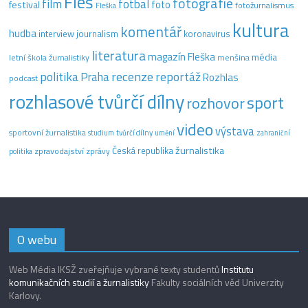
Fleš
fotografie
film
fotbal
festival
foto
fotožurnalismus
Fleška
kultura
komentář
hudba
interview
journalism
koronavirus
literatura
magazín Fleška
média
letní škola žurnalistiky
menšina
recenze
politika
reportáž
Praha
Rozhlas
podcast
rozhlasové tvůrčí dílny
sport
rozhovor
video
výstava
sportovní žurnalistika
tvůrčí dílny
studium
umění
zahraniční
žurnalistika
Česká republika
zpravodajství
zprávy
politika
O webu
Web Média IKSŽ zveřejňuje vybrané texty studentů
Institutu
komunikačních studií a žurnalistiky
Fakulty sociálních věd Univerzity
Karlovy.