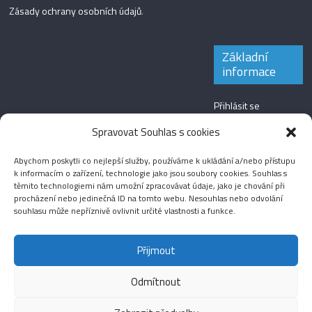
Zásady ochrany osobních údajů
.
Základní
informace
Přihlásit se
Zdroj kanálů
Spravovat Souhlas s cookies
(příspěvky)
Abychom poskytli co nejlepší služby, používáme k ukládání a/nebo přístupu
Kanál komentářů
k informacím o zařízení, technologie jako jsou soubory cookies. Souhlas s
těmito technologiemi nám umožní zpracovávat údaje, jako je chování při
Česká lokalizace
procházení nebo jedinečná ID na tomto webu. Nesouhlas nebo odvolání
souhlasu může nepříznivě ovlivnit určité vlastnosti a funkce.
Přijmout
Odmítnout
Aktuality
Magazín
Fotografie
Audio
Video
English
Sport
Menšinová témata
Copyright © 2026
Média IKSŽ
. All rights reserved.