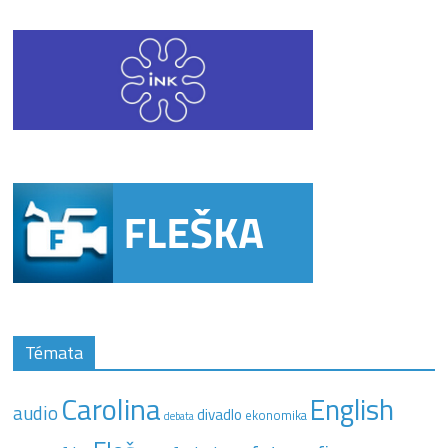
Témata
Carolina
English
audio
divadlo
ekonomika
debata