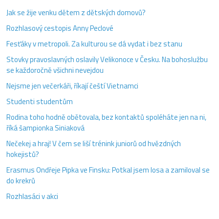
Jak se žije venku dětem z dětských domovů?
Rozhlasový cestopis Anny Peclové
Fesťáky v metropoli. Za kulturou se dá vydat i bez stanu
Stovky pravoslavných oslavily Velikonoce v Česku. Na bohoslužbu
se každoročně všichni nevejdou
Nejsme jen večerkáři, říkají čeští Vietnamci
Studenti studentům
Rodina toho hodně obětovala, bez kontaktů spoléháte jen na ni,
říká šampionka Siniaková
Nečekej a hraj! V čem se liší trénink juniorů od hvězdných
hokejistů?
Erasmus Ondřeje Pipka ve Finsku: Potkal jsem losa a zamiloval se
do krekrů
Rozhlasáci v akci