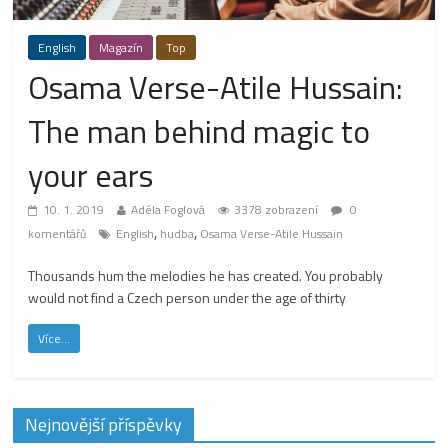
English
Magazín
Top
Osama Verse-Atile Hussain:
The man behind magic to
your ears
10. 1. 2019
Adéla Foglová
3378 zobrazení
0
,
,
komentářů
English
hudba
Osama Verse-Atile Hussain
Thousands hum the melodies he has created. You probably
would not find a Czech person under the age of thirty
Více...
Nejnovější příspěvky