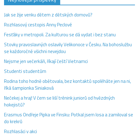
Jak se žije venku dětem z dětských domovů?
Rozhlasový cestopis Anny Peclové
Fesťáky v metropoli. Za kulturou se dá vydat i bez stanu
Stovky pravoslavných oslavily Velikonoce v Česku. Na bohoslužbu
se každoročně všichni nevejdou
Nejsme jen večerkáři, říkají čeští Vietnamci
Studenti studentům
Rodina toho hodně obětovala, bez kontaktů spoléháte jen na ni,
říká šampionka Siniaková
Nečekej a hraj! V čem se liší trénink juniorů od hvězdných
hokejistů?
Erasmus Ondřeje Pipka ve Finsku: Potkal jsem losa a zamiloval se
do krekrů
Rozhlasáci v akci