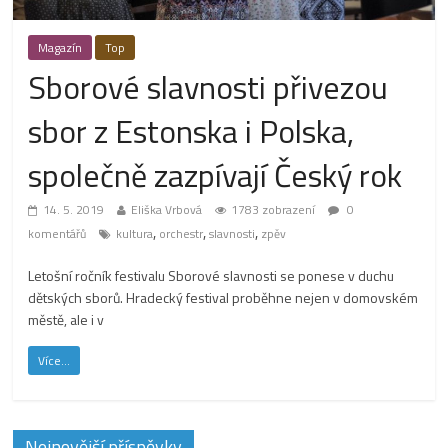
Magazín
Top
Sborové slavnosti přivezou
sbor z Estonska i Polska,
společně zazpívají Český rok
14. 5. 2019
Eliška Vrbová
1783 zobrazení
0
,
,
,
komentářů
kultura
orchestr
slavnosti
zpěv
Letošní ročník festivalu Sborové slavnosti se ponese v duchu
dětských sborů. Hradecký festival proběhne nejen v domovském
městě, ale i v
Více...
Nejnovější příspěvky