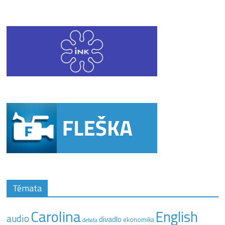
Témata
Carolina
English
audio
divadlo
ekonomika
debata