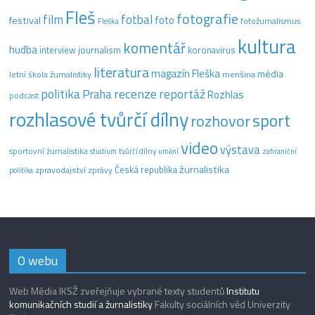
Fleš
fotografie
film
fotbal
festival
foto
fotožurnalismus
Fleška
kultura
komentář
hudba
interview
journalism
koronavirus
literatura
magazín Fleška
média
letní škola žurnalistiky
menšina
recenze
politika
reportáž
Praha
Rozhlas
podcast
rozhlasové tvůrčí dílny
sport
rozhovor
video
výstava
sportovní žurnalistika
tvůrčí dílny
studium
umění
zahraniční
žurnalistika
Česká republika
zpravodajství
zprávy
politika
O webu
Web Média IKSŽ zveřejňuje vybrané texty studentů
Institutu
komunikačních studií a žurnalistiky
Fakulty sociálních věd Univerzity