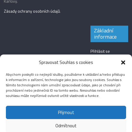
Karlovy.
Zásady ochrany osobních údajů
.
Základní
informace
Přihlásit se
Zdroj kanálů
Spravovat Souhlas s cookies
(příspěvky)
Abychom poskytli co nejlepší služby, používáme k ukládání a/nebo přístupu
Kanál komentářů
k informacím o zařízení, technologie jako jsou soubory cookies. Souhlas s
těmito technologiemi nám umožní zpracovávat údaje, jako je chování při
Česká lokalizace
procházení nebo jedinečná ID na tomto webu. Nesouhlas nebo odvolání
souhlasu může nepříznivě ovlivnit určité vlastnosti a funkce.
Přijmout
Odmítnout
Aktuality
Magazín
Fotografie
Audio
Video
English
Sport
Menšinová témata