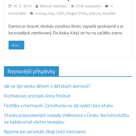
10. 9. 2016
Matouš Hartman
2530 zobrazení
0
,
,
,
,
,
komentářů
enšina
Gay
LGBT
Prague Pride
průvod
reportáž
Danovi je dvacet, studuje vysokou školu, vypadá spokojeně a je
beznadějně zamilovaný. Do kluka. Když se ho na začátku srpna
Více...
Nejnovější příspěvky
Jak se žije venku dětem z dětských domovů?
Rozhlasový cestopis Anny Peclové
Fesťáky v metropoli. Za kulturou se dá vydat i bez stanu
Stovky pravoslavných oslavily Velikonoce v Česku. Na bohoslužbu
se každoročně všichni nevejdou
Nejsme jen večerkáři, říkají čeští Vietnamci