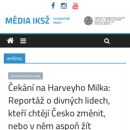
enšina
Menšinová témata
Čekání na Harveyho Milka:
Reportáž o divných lidech,
kteří chtějí Česko změnit,
nebo v něm aspoň žít