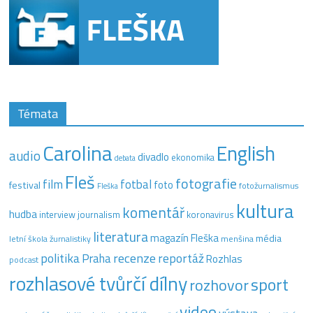
Témata
Carolina
English
audio
divadlo
ekonomika
debata
Fleš
fotografie
film
fotbal
festival
foto
fotožurnalismus
Fleška
kultura
komentář
hudba
interview
journalism
koronavirus
literatura
magazín Fleška
média
letní škola žurnalistiky
menšina
recenze
politika
reportáž
Praha
Rozhlas
podcast
rozhlasové tvůrčí dílny
sport
rozhovor
video