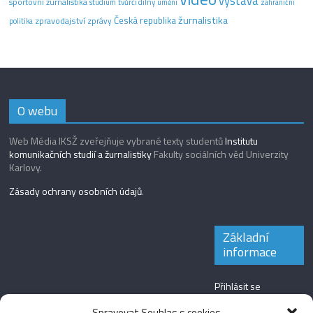
výstava
sportovní žurnalistika
tvůrčí dílny
studium
umění
zahraniční
žurnalistika
Česká republika
zpravodajství
zprávy
politika
O webu
Web Média IKSŽ zveřejňuje vybrané texty studentů
Institutu
komunikačních studií a žurnalistiky
Fakulty sociálních věd Univerzity
Karlovy.
Zásady ochrany osobních údajů
.
Základní
informace
Přihlásit se
Zdroj kanálů
Spravovat Souhlas s cookies