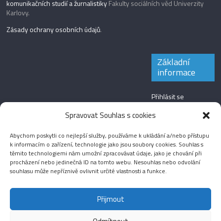
komunikačních studií a žurnalistiky
Fakulty sociálních věd Univerzity
Karlovy.
Zásady ochrany osobních údajů
.
Základní
informace
Přihlásit se
Zdroj kanálů
Spravovat Souhlas s cookies
(příspěvky)
Abychom poskytli co nejlepší služby, používáme k ukládání a/nebo přístupu
Kanál komentářů
k informacím o zařízení, technologie jako jsou soubory cookies. Souhlas s
těmito technologiemi nám umožní zpracovávat údaje, jako je chování při
Česká lokalizace
procházení nebo jedinečná ID na tomto webu. Nesouhlas nebo odvolání
souhlasu může nepříznivě ovlivnit určité vlastnosti a funkce.
Přijmout