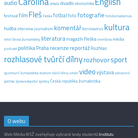
Carolina
English
audio
divadlo
ekonomika
debata
Fleš
fotografie
film
fotbal
festival
foto
fotožurnalismus
Fleška
kultura
komentář
hudba
interview
journalism
koronavirus
literatura
magazín Fleška
média
letní škola žurnalistiky
menšina
recenze
politika
reportáž
Praha
Rozhlas
podcast
rozhlasové tvůrčí dílny
sport
rozhovor
video
výstava
sportovní žurnalistika
tvůrčí dílny
studium
umění
zahraniční
žurnalistika
Česká republika
zpravodajství
zprávy
politika
O webu
Web Média IKSŽ zveřejňuje vybrané texty studentů
Institutu