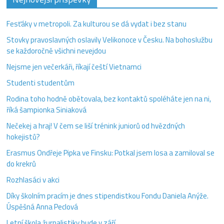
Fesťáky v metropoli. Za kulturou se dá vydat i bez stanu
Stovky pravoslavných oslavily Velikonoce v Česku. Na bohoslužbu
se každoročně všichni nevejdou
Nejsme jen večerkáři, říkají čeští Vietnamci
Studenti studentům
Rodina toho hodně obětovala, bez kontaktů spoléháte jen na ni,
říká šampionka Siniaková
Nečekej a hraj! V čem se liší trénink juniorů od hvězdných
hokejistů?
Erasmus Ondřeje Pipka ve Finsku: Potkal jsem losa a zamiloval se
do krekrů
Rozhlasáci v akci
Díky školním pracím je dnes stipendistkou Fondu Daniela Anýže.
Úspěšná Anna Peclová
Letní škola žurnalistiky bude v září