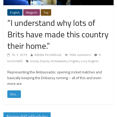
English
Magazín
Top
“I understand why lots of
Brits have made this country
their home.”
16. 5. 2019
Alžběta Pecháčková
1994 zobrazení
0
,
,
,
komentářů
brexit
Deputy Ambassador
English
Lucy Hughes
Representing the Ambassador, opening cricket matches and
basically keeping the Embassy running – all of this and even
more are
Více...
Nejnovější příspěvky