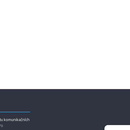
utu komunikačních
vy.