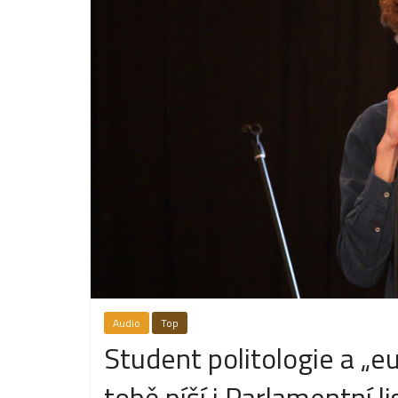
Audio
Top
Student politologie a „
tobě píší i Parlamentní li