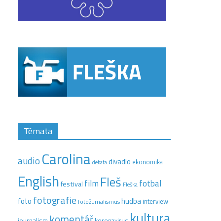
Témata
Carolina
audio
divadlo
ekonomika
debata
English
Fleš
film
fotbal
festival
Fleška
fotografie
hudba
foto
interview
fotožurnalismus
kultura
komentář
journalism
koronavirus