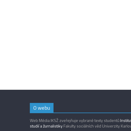
O webu
Web Média IKSŽ zveřejňuje vybrané texty studentů
Instit
studií a žurnalistiky
Fakulty sociálních věd Univerzity Karlo