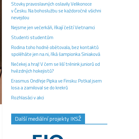
Stovky pravoslavných oslavily Velikonoce
v Česku. Na bohoslužbu se každoročně všichni
nevejdou
Nejsme jen večerkáři, říkají čeští Vietnamci
Studenti studentům
Rodina toho hodně obětovala, bez kontaktů
spoléháte jen na ni, říká šampionka Siniaková
Nečekej a hraj! V čem se liší trénink juniorů od
hvězdných hokejistů?
Erasmus Ondřeje Pipka ve Finsku: Potkal jsem
losa a zamiloval se do krekrů
Rozhlasáci v akci
Další mediální projekty IKSŽ