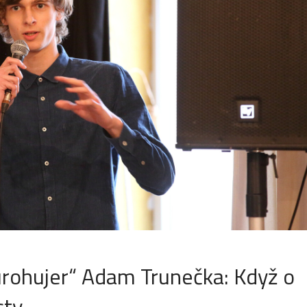
eurohujer“ Adam Trunečka: Když o
sty