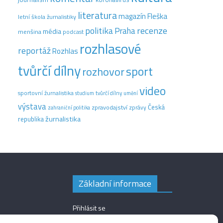
literatura
magazín Fleška
letní škola žurnalistiky
recenze
politika
Praha
média
menšina
podcast
rozhlasové
reportáž
Rozhlas
tvůrčí dílny
sport
rozhovor
video
sportovní žurnalistika
tvůrčí dílny
studium
umění
výstava
Česká
zpravodajství
zprávy
zahraniční politika
žurnalistika
republika
Základní informace
Přihlásit se