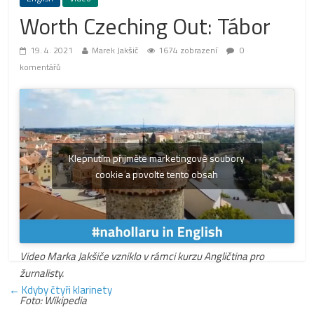
Worth Czeching Out: Tábor
19. 4. 2021
Marek Jakšič
1674 zobrazení
0
komentářů
Klepnutím přijměte marketingové soubory
cookie a povolte tento obsah
Video Marka Jakšiče vzniklo v rámci kurzu Angličtina pro
žurnalisty.
←
Kdyby čtyři klarinety
Foto: Wikipedia