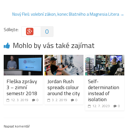
Nový Fleš: volební zákon, konec Blatného a Magnesia Litera
→
Sdílejte:
0
Mohlo by vás také zajímat
Fleška zprávy
Jordan Rush
Self-
3 – zimní
spreads colour
determination
semestr 2018
around the city
instead of
isolation
12. 3. 2019
0
3. 2. 2019
0
12. 7. 2023
0
Napsat komentář