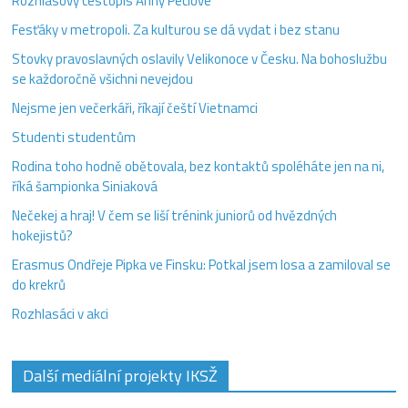
Rozhlasový cestopis Anny Peclové
Fesťáky v metropoli. Za kulturou se dá vydat i bez stanu
Stovky pravoslavných oslavily Velikonoce v Česku. Na bohoslužbu
se každoročně všichni nevejdou
Nejsme jen večerkáři, říkají čeští Vietnamci
Studenti studentům
Rodina toho hodně obětovala, bez kontaktů spoléháte jen na ni,
říká šampionka Siniaková
Nečekej a hraj! V čem se liší trénink juniorů od hvězdných
hokejistů?
Erasmus Ondřeje Pipka ve Finsku: Potkal jsem losa a zamiloval se
do krekrů
Rozhlasáci v akci
Další mediální projekty IKSŽ