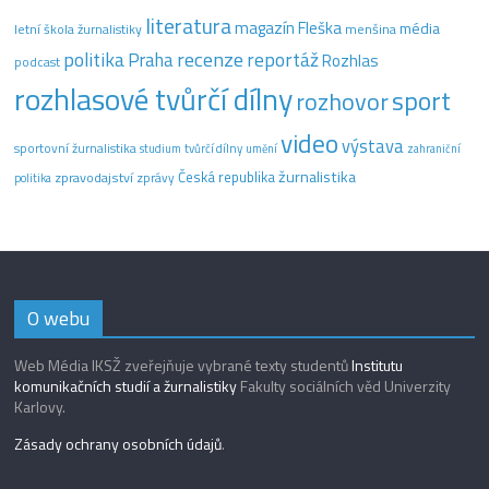
literatura
magazín Fleška
média
letní škola žurnalistiky
menšina
recenze
politika
reportáž
Praha
Rozhlas
podcast
rozhlasové tvůrčí dílny
sport
rozhovor
video
výstava
sportovní žurnalistika
tvůrčí dílny
studium
umění
zahraniční
žurnalistika
Česká republika
zpravodajství
zprávy
politika
O webu
Web Média IKSŽ zveřejňuje vybrané texty studentů
Institutu
komunikačních studií a žurnalistiky
Fakulty sociálních věd Univerzity
Karlovy.
Zásady ochrany osobních údajů
.