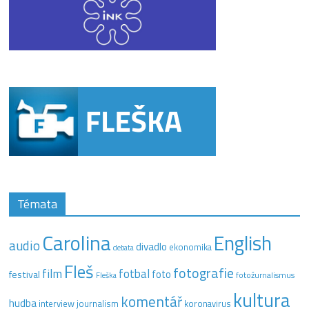
Témata
Carolina
English
audio
divadlo
ekonomika
debata
Fleš
fotografie
film
fotbal
festival
foto
fotožurnalismus
Fleška
kultura
komentář
hudba
interview
journalism
koronavirus