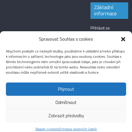
Základní
informace
Přihlásit se
Zdroj kanálů
Spravovat Souhlas s cookies
(příspěvky)
Abychom poskytli co nejlepší služby, používáme k ukládání a/nebo přístupu
Kanál komentářů
k informacím o zařízení, technologie jako jsou soubory cookies. Souhlas s
těmito technologiemi nám umožní zpracovávat údaje, jako je chování při
Česká lokalizace
procházení nebo jedinečná ID na tomto webu. Nesouhlas nebo odvolání
souhlasu může nepříznivě ovlivnit určité vlastnosti a funkce.
Přijmout
Odmítnout
Aktuality
Magazín
Fotografie
Audio
Video
English
Sport
Menšinová témata
Copyright © 2026
Média IKSŽ
. All rights reserved.
Zobrazit předvolby
Theme: ColorMag Pro by
ThemeGrill
. Drevet av
WordPress
.
Zásady cookies
Ochrana osobních údajů