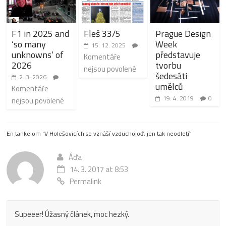
F1 in 2025 and
Fleš 33/5
Prague Design
‘so many
Week
15. 12. 2025
unknowns‘ of
představuje
Komentáře
2026
tvorbu
nejsou povolené
šedesáti
2. 3. 2026
umělců
Komentáře
19. 4. 2019
0
nejsou povolené
En tanke om “
V Holešovicích se vznáší vzducholoď, jen tak neodletí
”
Áďa
14. 3. 2017 at 8:53
Permalink
Supeeer! Úžasný článek, moc hezký.