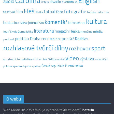
Carolina
English
audio
divadlo
ekonomika
debata
Fleš
fotografie
film
fotbal
festival
foto
fotožurnalismus
Fleška
kultura
komentář
hudba
interview
journalism
koronavirus
literatura
magazín Fleška
média
letní škola žurnalistiky
menšina
recenze
politika
reportáž
Praha
Rozhlas
podcast
rozhlasové tvůrčí dílny
sport
rozhovor
video
výstava
sportovní žurnalistika
tvůrčí dílny
studium
umění
zahraniční
žurnalistika
Česká republika
zpravodajství
zprávy
politika
O webu
Web Média IKSŽ zveřejňuje vybrané texty studentů
Institutu