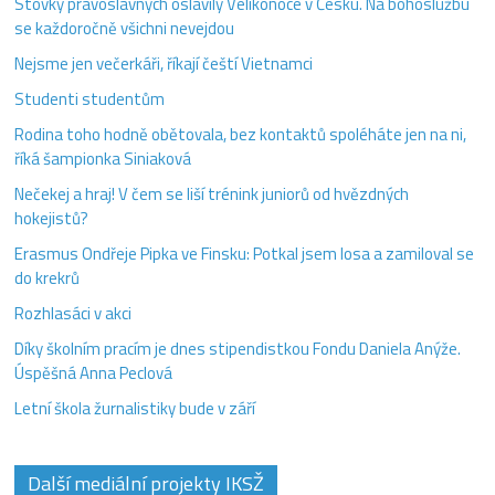
Stovky pravoslavných oslavily Velikonoce v Česku. Na bohoslužbu
se každoročně všichni nevejdou
Nejsme jen večerkáři, říkají čeští Vietnamci
Studenti studentům
Rodina toho hodně obětovala, bez kontaktů spoléháte jen na ni,
říká šampionka Siniaková
Nečekej a hraj! V čem se liší trénink juniorů od hvězdných
hokejistů?
Erasmus Ondřeje Pipka ve Finsku: Potkal jsem losa a zamiloval se
do krekrů
Rozhlasáci v akci
Díky školním pracím je dnes stipendistkou Fondu Daniela Anýže.
Úspěšná Anna Peclová
Letní škola žurnalistiky bude v září
Další mediální projekty IKSŽ