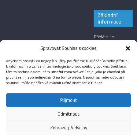
Základní
informace
Přihlásit se
Zdroj kanálů
Spravovat Souhlas s cookies
(příspěvky)
Abychom poskytli co nejlepší služby, používáme k ukládání a/nebo přístupu
Kanál komentářů
k informacím o zařízení, technologie jako jsou soubory cookies. Souhlas s
těmito technologiemi nám umožní zpracovávat údaje, jako je chování při
Česká lokalizace
procházení nebo jedinečná ID na tomto webu. Nesouhlas nebo odvolání
souhlasu může nepříznivě ovlivnit určité vlastnosti a funkce.
Přijmout
Odmítnout
Aktuality
Magazín
Fotografie
Audio
Video
English
Sport
Menšinová témata
Copyright © 2026
Média IKSŽ
. All rights reserved.
Zobrazit předvolby
Theme: ColorMag Pro by
ThemeGrill
. Drevet av
WordPress
.