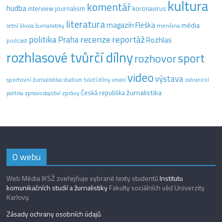
kultura
komentář
hudba
interview
journalism
koronavirus
literatura
magazín Fleška
média
letní škola žurnalistiky
menšina
recenze
politika
reportáž
Praha
Rozhlas
podcast
rozhlasové tvůrčí dílny
sport
rozhovor
video
výstava
sportovní žurnalistika
tvůrčí dílny
studium
umění
zahraniční
žurnalistika
Česká republika
zpravodajství
zprávy
politika
O webu
Web Média IKSŽ zveřejňuje vybrané texty studentů
Institutu
komunikačních studií a žurnalistiky
Fakulty sociálních věd Univerzity
Karlovy.
Zásady ochrany osobních údajů
.