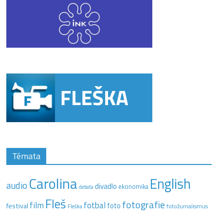
Témata
Carolina
English
audio
divadlo
ekonomika
debata
Fleš
fotografie
film
fotbal
festival
foto
fotožurnalismus
Fleška