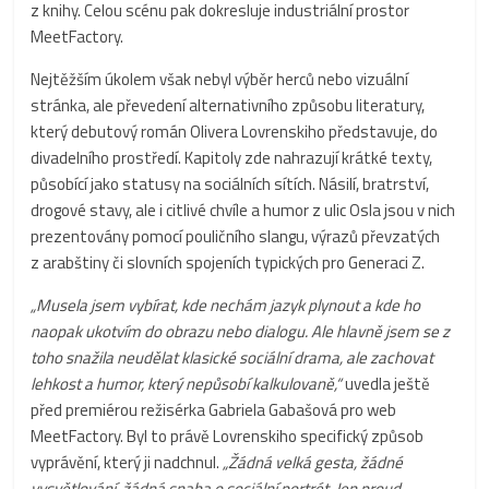
z knihy. Celou scénu pak dokresluje industriální prostor
MeetFactory.
Nejtěžším úkolem však nebyl výběr herců nebo vizuální
stránka, ale převedení alternativního způsobu literatury,
který debutový román Olivera Lovrenskiho představuje, do
divadelního prostředí. Kapitoly zde nahrazují krátké texty,
působící jako statusy na sociálních sítích. Násilí, bratrství,
drogové stavy, ale i citlivé chvíle a humor z ulic Osla jsou v nich
prezentovány pomocí pouličního slangu, výrazů převzatých
z arabštiny či slovních spojeních typických pro Generaci Z.
„Musela jsem vybírat, kde nechám jazyk plynout a kde ho
naopak ukotvím do obrazu nebo dialogu. Ale hlavně jsem se z
toho snažila neudělat klasické sociální drama, ale zachovat
lehkost a humor, který nepůsobí kalkulovaně,“
uvedla ještě
před premiérou režisérka Gabriela Gabašová pro web
MeetFactory. Byl to právě Lovrenskiho specifický způsob
vyprávění, který ji nadchnul.
„Žádná velká gesta, žádné
vysvětlování, žádná snaha o sociální portrét. Jen proud