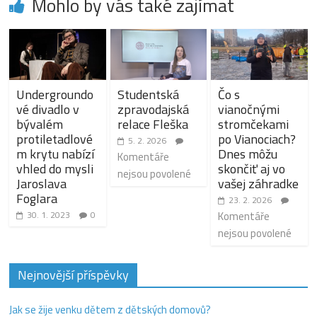
Mohlo by vás také zajímat
Undergroundo
Studentská
Čo s
vé divadlo v
zpravodajská
vianočnými
bývalém
relace Fleška
stromčekami
protiletadlové
po Vianociach?
5. 2. 2026
m krytu nabízí
Dnes môžu
Komentáře
vhled do mysli
skončiť aj vo
nejsou povolené
Jaroslava
vašej záhradke
Foglara
23. 2. 2026
30. 1. 2023
0
Komentáře
nejsou povolené
Nejnovější příspěvky
Jak se žije venku dětem z dětských domovů?