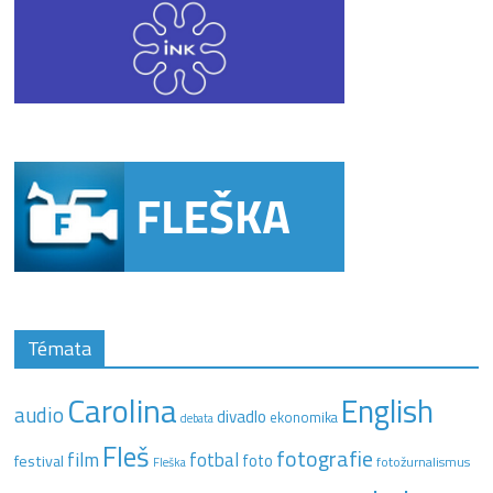
Témata
Carolina
English
audio
divadlo
ekonomika
debata
Fleš
fotografie
film
fotbal
festival
foto
fotožurnalismus
Fleška