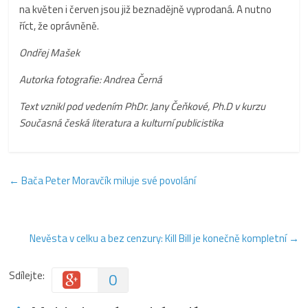
na květen i červen jsou již beznadějně vyprodaná. A nutno
říct, že oprávněně.
Ondřej Mašek
Autorka fotografie: Andrea Černá
Text vznikl pod vedením PhDr. Jany Čeňkové, Ph.D v kurzu
Současná česká literatura a kulturní publicistika
←
Bača Peter Moravčík miluje své povolání
Nevěsta v celku a bez cenzury: Kill Bill je konečně kompletní
→
Sdílejte:
0