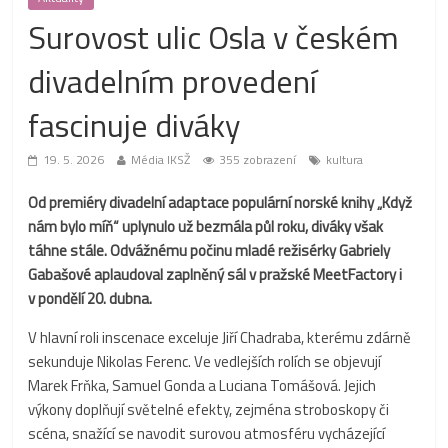
Surovost ulic Osla v českém
divadelním provedení
fascinuje diváky
19. 5. 2026
Média IKSŽ
355 zobrazení
kultura
Od premiéry divadelní adaptace populární norské knihy „Když
nám bylo míň“ uplynulo už bezmála půl roku, diváky však
táhne stále. Odvážnému počinu mladé režisérky Gabriely
Gabašové aplaudoval zaplněný sál v pražské MeetFactory i
v pondělí 20. dubna.
V hlavní roli inscenace exceluje Jiří Chadraba, kterému zdárně
sekunduje Nikolas Ferenc. Ve vedlejších rolích se objevují
Marek Frňka, Samuel Gonda a Luciana Tomášová. Jejich
výkony doplňují světelné efekty, zejména stroboskopy či
scéna, snažící se navodit surovou atmosféru vycházející