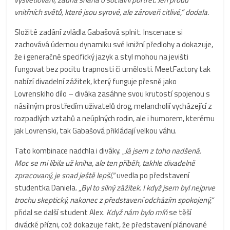
vnitřních světů, které jsou syrové, ale zároveň citlivé,” dodala.
Složité zadání zvládla Gabašová splnit. Inscenace si
zachovává údernou dynamiku své knižní předlohy a dokazuje,
že i generačně specifický jazyk a styl mohou na jevišti
fungovat bez pocitu trapnosti či umělosti. MeetFactory tak
nabízí divadelní zážitek, který funguje přesně jako
Lovrenskiho dílo – diváka zasáhne svou krutostí spojenou s
násilným prostředím uživatelů drog, melancholií vycházející z
rozpadlých vztahů a neúplných rodin, ale i humorem, kterému
jak Lovrenski, tak Gabašová přikládají velkou váhu.
Tato kombinace nadchla i diváky. „
Já jsem z toho nadšená.
Moc se mi líbila už kniha, ale ten příběh, takhle divadelně
zpracovaný, je snad ještě lepší,“
uvedla po představení
studentka Daniela. „
Byl to silný zážitek. I když jsem byl nejprve
trochu skeptický, nakonec z představení odcházím spokojený,“
přidal se další student Alex.
Když nám bylo míň
se těší
divácké přízni, což dokazuje fakt, že představení plánované