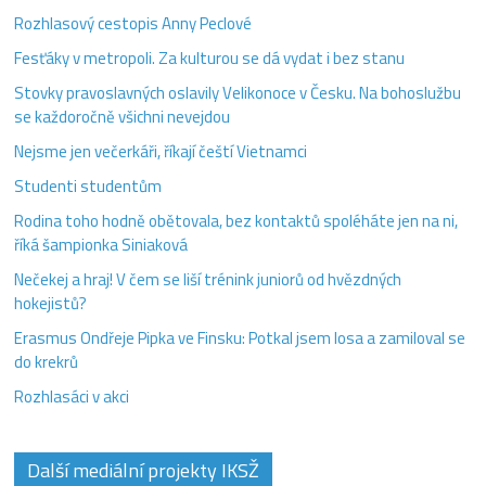
Rozhlasový cestopis Anny Peclové
Fesťáky v metropoli. Za kulturou se dá vydat i bez stanu
Stovky pravoslavných oslavily Velikonoce v Česku. Na bohoslužbu
se každoročně všichni nevejdou
Nejsme jen večerkáři, říkají čeští Vietnamci
Studenti studentům
Rodina toho hodně obětovala, bez kontaktů spoléháte jen na ni,
říká šampionka Siniaková
Nečekej a hraj! V čem se liší trénink juniorů od hvězdných
hokejistů?
Erasmus Ondřeje Pipka ve Finsku: Potkal jsem losa a zamiloval se
do krekrů
Rozhlasáci v akci
Další mediální projekty IKSŽ