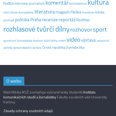
kultura
komentář
hudba
interview
journalism
koronavirus
literatura
magazín Fleška
média
letní škola žurnalistiky
menšina
recenze
politika
reportáž
Praha
Rozhlas
podcast
rozhlasové tvůrčí dílny
sport
rozhovor
video
výstava
sportovní žurnalistika
tvůrčí dílny
studium
umění
zahraniční
žurnalistika
Česká republika
zpravodajství
zprávy
politika
O webu
Web Média IKSŽ zveřejňuje vybrané texty studentů
Institutu
komunikačních studií a žurnalistiky
Fakulty sociálních věd Univerzity
Karlovy.
Zásady ochrany osobních údajů
.