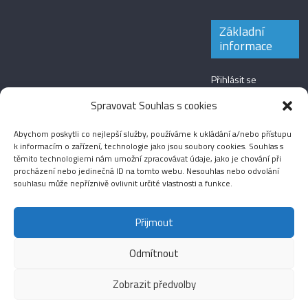
Základní
informace
Přihlásit se
Zdroj kanálů
Spravovat Souhlas s cookies
(příspěvky)
Abychom poskytli co nejlepší služby, používáme k ukládání a/nebo přístupu
Kanál komentářů
k informacím o zařízení, technologie jako jsou soubory cookies. Souhlas s
těmito technologiemi nám umožní zpracovávat údaje, jako je chování při
Česká lokalizace
procházení nebo jedinečná ID na tomto webu. Nesouhlas nebo odvolání
souhlasu může nepříznivě ovlivnit určité vlastnosti a funkce.
Přijmout
Odmítnout
Aktuality
Magazín
Fotografie
Audio
Video
English
Sport
Menšinová témata
Copyright © 2026
Média IKSŽ
. All rights reserved.
Zobrazit předvolby
Theme: ColorMag Pro by
ThemeGrill
. Drevet av
WordPress
.