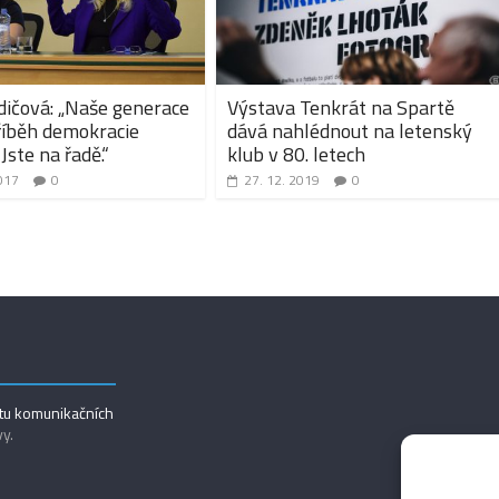
dičová: „Naše generace
Výstava Tenkrát na Spartě
příběh demokracie
dává nahlédnout na letenský
Jste na řadě.“
klub v 80. letech
017
0
27. 12. 2019
0
utu komunikačních
vy.