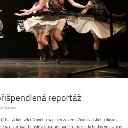
 přišpendlená reportáž
,
ář
kultura
hlásá kousek růžového papíru v zázemí Vinohradského divadla.
adba na cimbál, housle a basu, jednou za čas se do hudby vmísí hlas