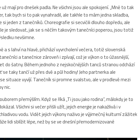
e už mají pro dnešek padla. Ne všichni jsou ale spokojení. „Mně to tak
, tak bych si to pak vynahradil, ale takhle to mám jedna skladba,
 si jeden z tanečníků. Choreografie si secvičili dlouho dopředu, ale
le je sledovat, jak se s něčím takovým tanečníci poperou, jsou totiž
výsledku nevšimne.
 a s lahví na hlavě, přichází vyvrcholení večera, totiž slovenská
nečníci a tanečnice zároveň i zpívají, což je výkon o to úžasnější,
zet do šatny. Během jednoho z nejskočnějších tanců stranou odchází
yť se taky tančí už přes dvě a půl hodiny! Jeho partnerka ale
e situace vyvíjí. Tanečník si promne svalstvo, ale v prodlevě mezi
y nic.
borem přemýšlím. Když se říká „Ti jsou jako rodina”, málokdy je to
al. Všichni si večer přišli užít, jejich energie je nakažlivá i v
chladivou vodu. Vidět jejich výkony naživo je výjimečný kulturní zážitek
káže lidi sblížit lépe, než by se ve dnešní přemodernizované