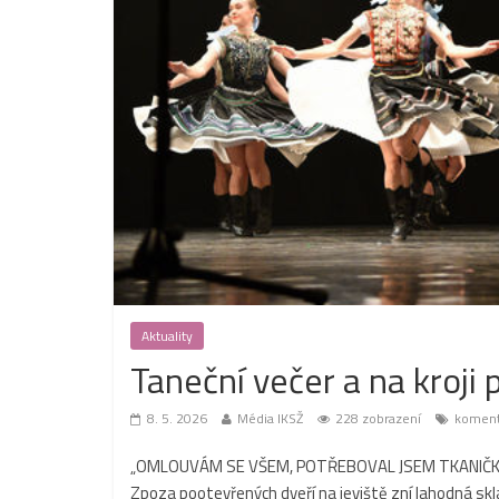
Aktuality
Taneční večer a na kroji
8. 5. 2026
Média IKSŽ
228 zobrazení
koment
„OMLOUVÁM SE VŠEM, POTŘEBOVAL JSEM TKANIČKY,” 
Zpoza pootevřených dveří na jeviště zní lahodná skl