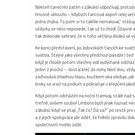
Někteří tanečníci zatím v zákulisí odpočívají, protož
hnusně uklouzlo – kdybych tancoval aspoň celej večer
jedna chyba. To jsem si to takhle nemaloval,” stěžuje
vždycky se něco nepovede, tak už to chodí. Úžasné a
tak dokonale sehraní, že si toho většina diváků ve 
Ke konci představení, po židovských tancích ke svatbě
svatba. Stejně jako všechny předchozí pasáže i teď ta
když je člověk potom všechny vidí vydýchaně odchá
jeden z jinochů – dostal křeč do nohy. Není divu, vžd
zachovává chladnou hlavu, koutkem oka sleduje, jak s
kroky se vrací na podium a pokračuje v křepčení jakob
Když potom odcházím na noční tramvaj, stále nad sou
trefné, ovšem soubor Limbora bych jinak nazvat nedokáz
zákulisí, když se ptají „Tak čo? Dá sa?” po cestě pro 
a z jejich spolupráce jde vidět, že folklór opravdu do
společnosti mohlo zdát.