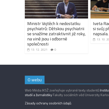
Ministr Vojtěch k nedostatku
Iveta Ra
psychiatrů: Dětskou psychiatrii
si svůj 
se snažíme zatraktivnit již roky,
napsala. 
na vině jsou i odborné
13. 10. 2
společnosti
13. 12. 2021
0
O webu
Web Média IKSŽ zveřejňuje vybrané texty studentů
Instit
studií a žurnalistiky
Fakulty sociálních věd Univerzity Karlo
Zásady ochrany osobních údajů
.