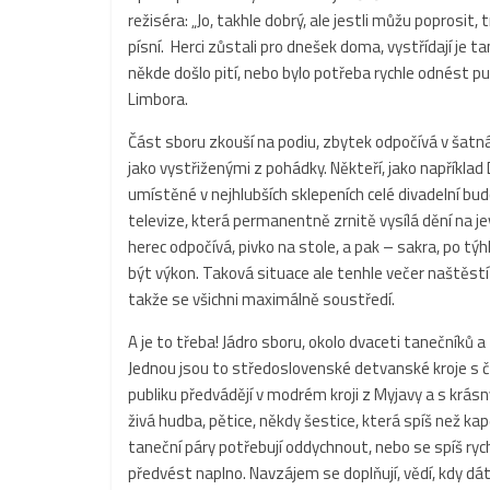
režiséra: „Jo, takhle dobrý, ale jestli můžu poprosit, 
písní. Herci zůstali pro dnešek doma, vystřídají je ta
někde došlo pití, nebo bylo potřeba rychle odnést pu
Limbora.
Část sboru zkouší na podiu, zbytek odpočívá v šatn
jako vystřiženými z pohádky. Někteří, jako například 
umístěné v nejhlubších sklepeních celé divadelní bud
televize, která permanentně zrnitě vysílá dění na jeviš
herec odpočívá, pivko na stole, a pak – sakra, po tý
být výkon. Taková situace ale tenhle večer naštěstí 
takže se všichni maximálně soustředí.
A je to třeba! Jádro sboru, okolo dvaceti tanečníků 
Jednou jsou to středoslovenské detvanské kroje s č
publiku předvádějí v modrém kroji z Myjavy a s krá
živá hudba, pětice, někdy šestice, která spíš než kap
taneční páry potřebují oddychnout, nebo se spíš rych
předvést naplno. Navzájem se doplňují, vědí, kdy dát