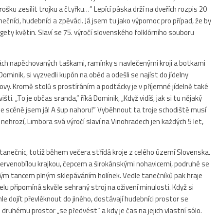
trošku zesílit trojku a čtyřku…” Lepící páska drží na dveřích rozpis 20
nečníci, hudebníci a zpěváci. Já jsem tu jako výpomoc pro případ, že by
gety květin. Slaví se 75. výročí slovenského folklórního souboru
ách napěchovaných taškami, ramínky s navlečenými kroji a botkami
Dominik, si vyzvedli kupón na oběd a odešli se najíst do jídelny
ovy. Kromě stolů s prostíráním a podtácky je v příjemné jídelně také
ti. „To je občas sranda,” říká Dominik, „Když vidíš, jak si tu nějaký
hle scéně jsem já! A šup nahoru!” Vyběhnout ta troje schodiště musí
nehrozí, Limbora svá výročí slaví na Vinohradech jen každých 5 let,
a tanečnic, totiž během večera střídá kroje z celého území Slovenska.
ervenobílou krajkou, čepcem a širokánskými nohavicemi, podruhé se
sným tancem plným sklepáváním holínek. Vedle tanečníků pak hraje
elu připomíná skvěle sehraný stroj na oživení minulosti. Když si
le dojít převléknout do jiného, dostávají hudebníci prostor se
 druhému prostor „se předvést” a kdy je čas na jejich vlastní sólo.