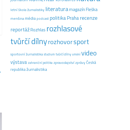
literatura
magazín Fleška
letní škola žurnalistiky
recenze
politika
Praha
média
menšina
podcast
rozhlasové
reportáž
Rozhlas
tvůrčí dílny
sport
rozhovor
video
sportovní žurnalistika
tvůrčí dílny
studium
umění
výstava
Česká
zpravodajství
zprávy
zahraniční politika
žurnalistika
republika
→