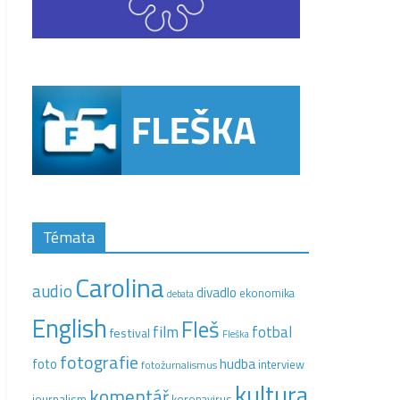
Témata
Carolina
audio
divadlo
ekonomika
debata
English
Fleš
film
fotbal
festival
Fleška
fotografie
hudba
foto
interview
fotožurnalismus
kultura
komentář
journalism
koronavirus