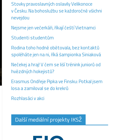
Stovky pravoslavných oslavily Velikonoce
v Česku. Na bohoslužbu se každoročně všichni
nevejdou
Nejsme jen večerkáři, říkají čeští Vietnamci
Studenti studentům
Rodina toho hodně obětovala, bez kontaktů
spoléháte jen na ni, říká šampionka Siniaková
Nečekej a hraj! V čem se liší trénink juniorů od
hvězdných hokejistů?
Erasmus Ondřeje Pipka ve Finsku: Potkal jsem
losa a zamiloval se do krekrů
Rozhlasáci v akci
Další mediální projekty IKSŽ