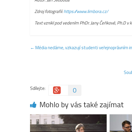
Zdroj fotografií:
https://www.limbora.cz/
Text vznikl pod vedením PhDr. Jany Čeňkové, Ph.D v ku
←
Média nedáme, vzkazují studenti veřejnoprávním i
Soub
Sdílejte:
0
Mohlo by vás také zajímat