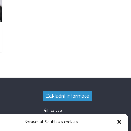
Základní informace
Přihlásit se
Zdroj kanálů (příspěvky)
Spravovat Souhlas s cookies
Kanál komentářů