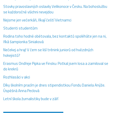
Stovky pravoslavných oslavily Velikonoce v Česku. Na bohoslužbu
se každoročně všichni nevejdou
Nejsme jen večerkáři, říkají čeští Vietnamci
Studenti studentům
Rodina toho hodně obětovala, bez kontaktů spoléháte jen na ni,
říká šampionka Siniaková
Nečekej a hraj! V čem se liší trénink juniorů od hvězdných
hokejistů?
Erasmus Ondřeje Pipka ve Finsku: Potkal jsem losa a zamiloval se
do krekrů
Rozhlasáci v akci
Díky školním pracím je dnes stipendistkou Fondu Daniela Anýže.
Úspěšná Anna Peclová
Letní škola žurnalistiky bude v září