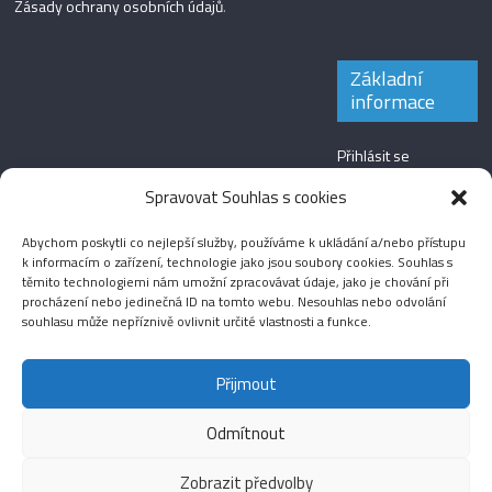
Zásady ochrany osobních údajů
.
Základní
informace
Přihlásit se
Zdroj kanálů
Spravovat Souhlas s cookies
(příspěvky)
Abychom poskytli co nejlepší služby, používáme k ukládání a/nebo přístupu
Kanál komentářů
k informacím o zařízení, technologie jako jsou soubory cookies. Souhlas s
těmito technologiemi nám umožní zpracovávat údaje, jako je chování při
Česká lokalizace
procházení nebo jedinečná ID na tomto webu. Nesouhlas nebo odvolání
souhlasu může nepříznivě ovlivnit určité vlastnosti a funkce.
Přijmout
Odmítnout
Aktuality
Magazín
Fotografie
Audio
Video
English
Sport
Menšinová témata
Copyright © 2026
Média IKSŽ
. All rights reserved.
Zobrazit předvolby