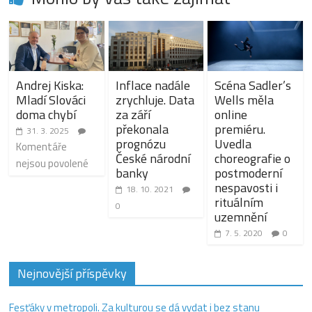
Andrej Kiska:
Inflace nadále
Scéna Sadler’s
Mladí Slováci
zrychluje. Data
Wells měla
doma chybí
za září
online
překonala
premiéru.
31. 3. 2025
prognózu
Uvedla
Komentáře
České národní
choreografie o
nejsou povolené
banky
postmoderní
nespavosti i
18. 10. 2021
rituálním
0
uzemnění
7. 5. 2020
0
Nejnovější příspěvky
Fesťáky v metropoli. Za kulturou se dá vydat i bez stanu