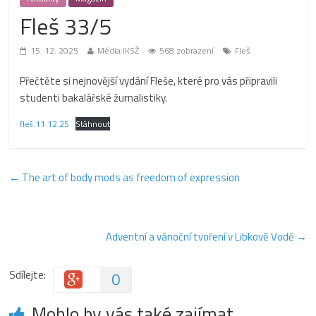
Fleš 33/5
15. 12. 2025
Média IKSŽ
568 zobrazení
Fleš
Přečtěte si nejnovější vydání Fleše, které pro vás připravili
studenti bakalářské žurnalistiky.
fleš.11.12.25
Stáhnout
←
The art of body mods as freedom of expression
Adventní a vánoční tvoření v Libkově Vodě
→
Sdílejte:
0
Mohlo by vás také zajímat