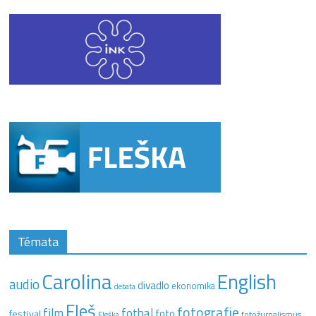
Témata
Carolina
English
audio
divadlo
ekonomika
debata
Fleš
fotografie
film
fotbal
festival
foto
fotožurnalismus
Fleška