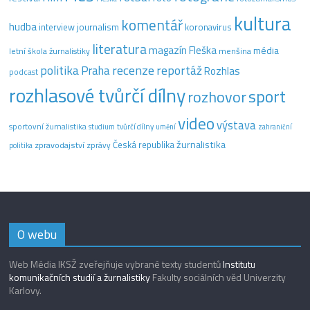
kultura
komentář
hudba
interview
journalism
koronavirus
literatura
magazín Fleška
média
letní škola žurnalistiky
menšina
recenze
politika
reportáž
Praha
Rozhlas
podcast
rozhlasové tvůrčí dílny
sport
rozhovor
video
výstava
sportovní žurnalistika
tvůrčí dílny
studium
umění
zahraniční
žurnalistika
Česká republika
zpravodajství
zprávy
politika
O webu
Web Média IKSŽ zveřejňuje vybrané texty studentů
Institutu
komunikačních studií a žurnalistiky
Fakulty sociálních věd Univerzity
Karlovy.