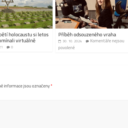
ětí holocaustu si letos
Příběh odsouzeného vraha
omínali virtuálně
Komentáře nejsou
30. 10. 2024
21
0
povolené
é informace jsou označeny
*