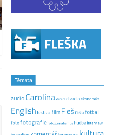
Témata
Carolina
audio
divadlo
ekonomika
debata
English
Fleš
film
fotbal
festival
Fleška
fotografie
hudba
foto
interview
fotožurnalismus
kultura
komentář
journalism
koronavirus