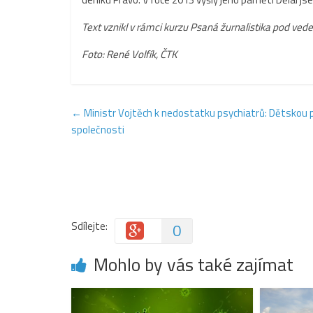
Text vznikl v rámci kurzu Psaná žurnalistika pod ved
Foto: René Volfík, ČTK
←
Ministr Vojtěch k nedostatku psychiatrů: Dětskou psy
společnosti
Sdílejte:
0
Mohlo by vás také zajímat