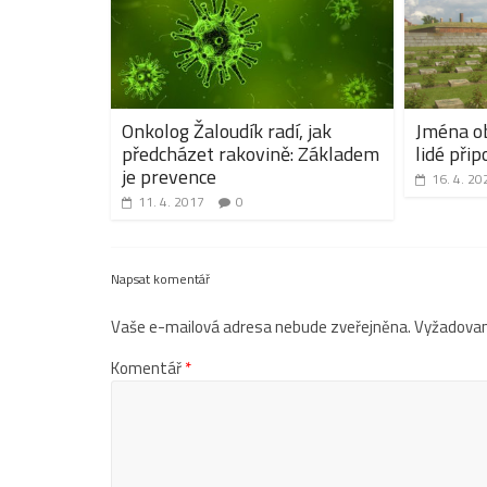
Onkolog Žaloudík radí, jak
Jména ob
předcházet rakovině: Základem
lidé přip
je prevence
16. 4. 20
11. 4. 2017
0
Napsat komentář
Vaše e-mailová adresa nebude zveřejněna.
Vyžadovan
Komentář
*