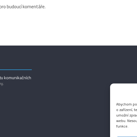
 pro budoucí komentáře.
utu komunikačních
vy.
Abychom posk
o zařízení, 
umožní zprac
webu. Nesouh
funkce.