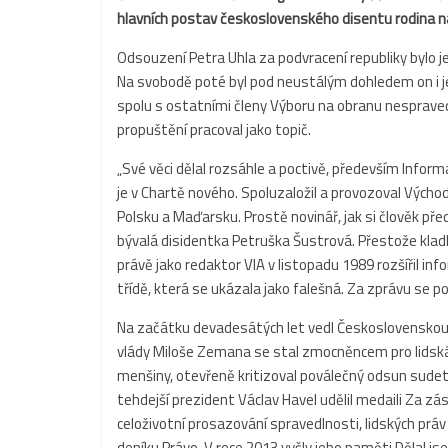
hlavních postav československého disentu rodina nap
Odsouzení Petra Uhla za podvracení republiky bylo je
Na svobodě poté byl pod neustálým dohledem on i j
spolu s ostatními členy Výboru na obranu nespravedl
propuštění pracoval jako topič.
„Své věci dělal rozsáhle a poctivě, především Informa
je v Chartě nového. Spoluzaložil a provozoval Výcho
Polsku a Maďarsku. Prostě novinář, jak si člověk pře
bývalá disidentka Petruška Šustrová. Přestože kladl
právě jako redaktor VIA v listopadu 1989 rozšířil i
třídě, která se ukázala jako falešná. Za zprávu se po
Na začátku devadesátých let vedl Československou 
vlády Miloše Zemana se stal zmocněncem pro lidská
menšiny, otevřeně kritizoval poválečný odsun sude
tehdejší prezident Václav Havel udělil medaili Za zá
celoživotní prosazování spravedlnosti, lidských prá
deníku Právo. V roce 2013 vyšly jeho paměti Dělal j