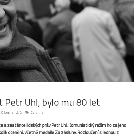
t Petr Uhl, bylo mu 80 let
0 komentářů
Carolina
ta a zastánce lidských práv Petr Uhl. Komunistický režim ho za jeho
kolik ocenění, včetně medaile Za zásluhy. Rozloučení s jednou z