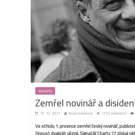
Aktuality
Zemřel novinář a disiden
13. 12. 2021
Anna Kubatová
1753 zobrazení
Ve středu 1. prosince zemřel český novinář, publicis
činnost dvakrát věznil. Signatář Charty 77 získal ně