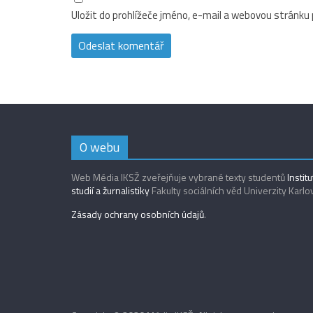
Uložit do prohlížeče jméno, e-mail a webovou stránku
O webu
Web Média IKSŽ zveřejňuje vybrané texty studentů
Instit
studií a žurnalistiky
Fakulty sociálních věd Univerzity Karlo
Zásady ochrany osobních údajů
.