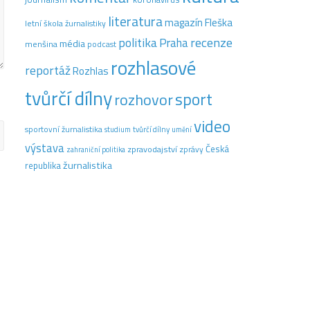
literatura
magazín Fleška
letní škola žurnalistiky
recenze
politika
Praha
média
menšina
podcast
rozhlasové
reportáž
Rozhlas
tvůrčí dílny
sport
rozhovor
video
sportovní žurnalistika
tvůrčí dílny
studium
umění
výstava
Česká
zpravodajství
zprávy
zahraniční politika
žurnalistika
republika