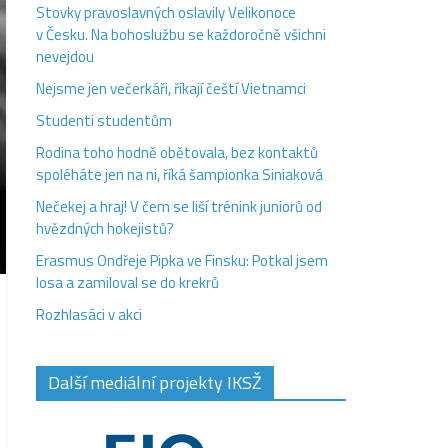
Stovky pravoslavných oslavily Velikonoce
v Česku. Na bohoslužbu se každoročně všichni
nevejdou
Nejsme jen večerkáři, říkají čeští Vietnamci
Studenti studentům
Rodina toho hodně obětovala, bez kontaktů
spoléháte jen na ni, říká šampionka Siniaková
Nečekej a hraj! V čem se liší trénink juniorů od
hvězdných hokejistů?
Erasmus Ondřeje Pipka ve Finsku: Potkal jsem
losa a zamiloval se do krekrů
Rozhlasáci v akci
Další mediální projekty IKSŽ