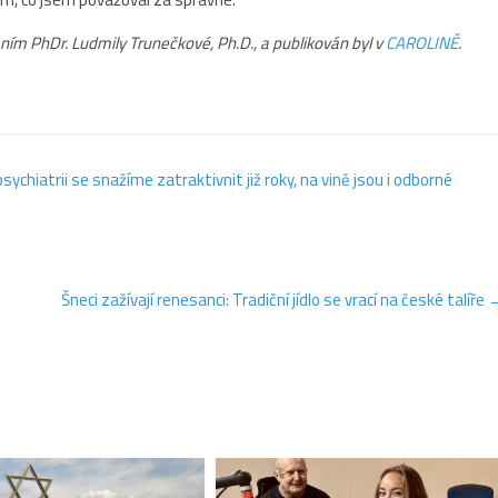
ením PhDr. Ludmily Trunečkové, Ph.D., a publikován byl v
CAROLINĚ
.
chiatrii se snažíme zatraktivnit již roky, na vině jsou i odborné
Šneci zažívají renesanci: Tradiční jídlo se vrací na české talíře