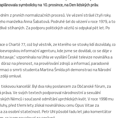
lánovala symbolicky na 10. prosince, na Den lidských práv.
dním z prvních normalizačních procesů. Ve vězení strávil čtyři roky.
eho manželka Anna Šabatová. Podruhé šel do vězení v roce 1979, a to
ivě stíhaných. Za podporu politických vězňů si odpykal pět let. Po
ce o Chartě 77, což byl věstník, ze kterého se stovky lidí dozvídaly, co
doevropskou informační agenturu, kde jsme se dovídali, co se děje v
dstavuje,“ vzpomínala na Uhla ve vysílání České televize novinářka a
 důraz na přesnost, na prověřování zdrojů a informací, paradoxně
nformaci o smrti studenta Martina Šmída při demonstraci na Národní
zději omluvil.
tiskovou kancelář. Byl dva roky poslancem za Občanské fórum, za
 práva. Ve svých textech podporoval národnostní a sexuální
tských Němců i současné odmítání uprchlických kvót. V roce 1998 mu
sluhy, před třemi lety získal novinářskou cenu Opus Vitae za
v a za osobní statečnost. Petr Uhl působil řadu let jako komentátor
sem, co jsem považoval za správné.