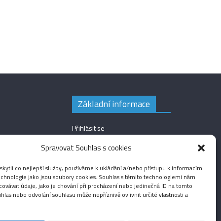
Základní informace
Přihlásit se
Zdroj kanálů (příspěvky)
Spravovat Souhlas s cookies
Kanál komentářů
ytli co nejlepší služby, používáme k ukládání a/nebo přístupu k informacím
Česká lokalizace
technologie jako jsou soubory cookies. Souhlas s těmito technologiemi nám
ovávat údaje, jako je chování při procházení nebo jedinečná ID na tomto
las nebo odvolání souhlasu může nepříznivě ovlivnit určité vlastnosti a