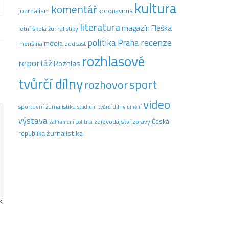
kultura
komentář
journalism
koronavirus
literatura
magazín Fleška
letní škola žurnalistiky
recenze
politika
Praha
média
menšina
podcast
rozhlasové
reportáž
Rozhlas
tvůrčí dílny
sport
rozhovor
video
sportovní žurnalistika
tvůrčí dílny
studium
umění
výstava
Česká
zpravodajství
zprávy
zahraniční politika
žurnalistika
republika