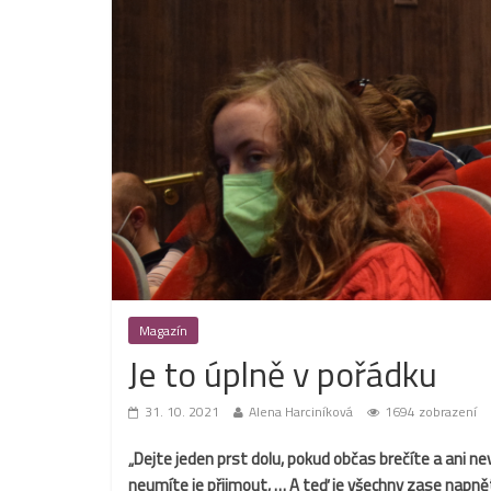
Magazín
Je to úplně v pořádku
31. 10. 2021
Alena Harciníková
1694 zobrazení
„Dejte jeden prst dolu, pokud občas brečíte a ani ne
neumíte je přijmout, … A teď je všechny zase napně