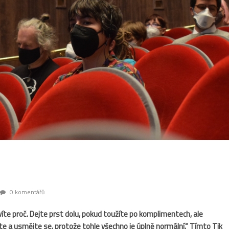
0 komentářů
víte proč. Dejte prst dolu, pokud toužíte po komplimentech, ale
te a usmějte se, protože tohle všechno je úplně normální.“ Tímto Tik