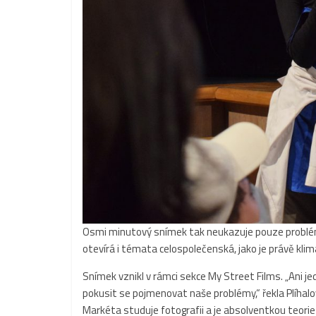
Osmi minutový snímek tak neukazuje pouze problémy 
otevírá i témata celospolečenská, jako je právě klim
Snímek vznikl v rámci sekce My Street Films. „Ani je
pokusit se pojmenovat naše problémy,“ řekla Plíhalo
Markéta studuje fotografii a je absolventkou teorie 