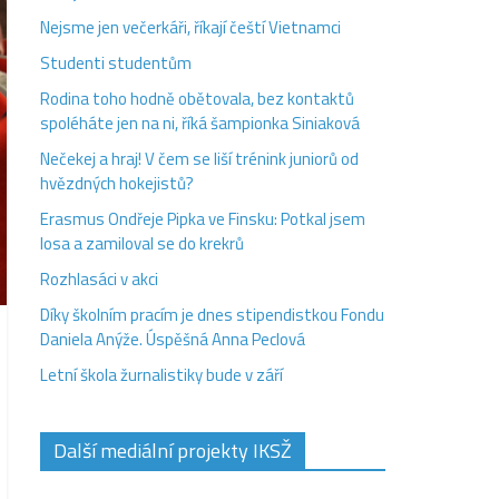
Nejsme jen večerkáři, říkají čeští Vietnamci
Studenti studentům
Rodina toho hodně obětovala, bez kontaktů
spoléháte jen na ni, říká šampionka Siniaková
Nečekej a hraj! V čem se liší trénink juniorů od
hvězdných hokejistů?
Erasmus Ondřeje Pipka ve Finsku: Potkal jsem
losa a zamiloval se do krekrů
Rozhlasáci v akci
Díky školním pracím je dnes stipendistkou Fondu
Daniela Anýže. Úspěšná Anna Peclová
Letní škola žurnalistiky bude v září
Další mediální projekty IKSŽ