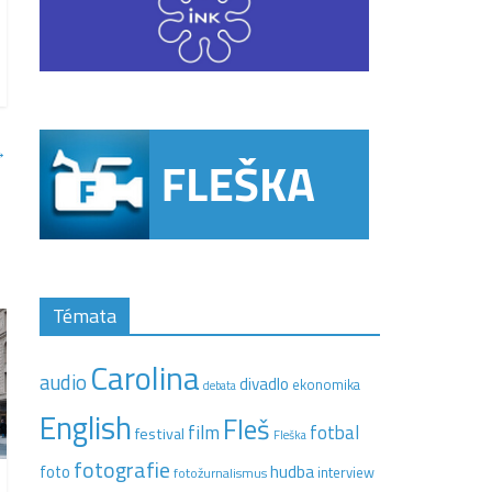
→
Témata
Carolina
audio
divadlo
ekonomika
debata
English
Fleš
film
fotbal
festival
Fleška
fotografie
hudba
foto
interview
fotožurnalismus