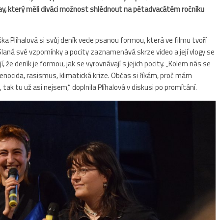
y, který měli diváci možnost shlédnout na pětadvacátém ročníku
ka Plíhalová si svůj deník vede psanou formou, která ve filmu tvoří
laná své vzpomínky a pocity zaznamenává skrze video a její vlogy se
, že deník je formou, jak se vyrovnávají s jejich pocity. „Kolem nás se
genocida, rasismus, klimatická krize. Občas si říkám, proč mám
tak tu už asi nejsem,“ doplnila Plíhalová v diskusi po promítání.