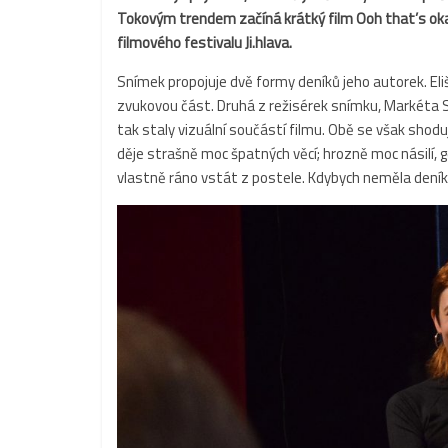
Tokovým trendem začíná krátký film Ooh that’s oka
filmového festivalu Ji.hlava.
Snímek propojuje dvě formy deníků jeho autorek. Eliš
zvukovou část. Druhá z režisérek snímku, Markéta S
tak staly vizuální součástí filmu. Obě se však shodují
děje strašně moc špatných věcí; hrozně moc násilí, 
vlastně ráno vstát z postele. Kdybych neměla deník, 