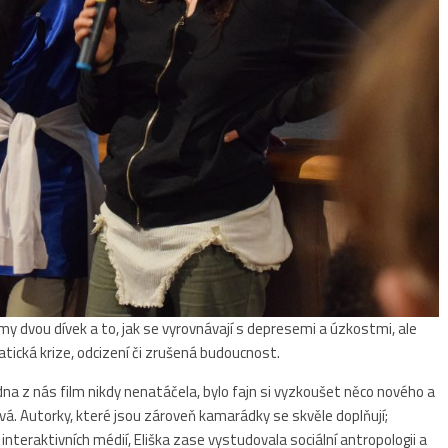
dvou dívek a to, jak se vyrovnávají s depresemi a úzkostmi, ale
atická krize, odcizení či zrušená budoucnost.
dna z nás film nikdy nenatáčela, bylo fajn si vyzkoušet něco nového a
vá. Autorky, které jsou zároveň kamarádky se skvěle doplňují;
interaktivních médií, Eliška zase vystudovala sociální antropologii a