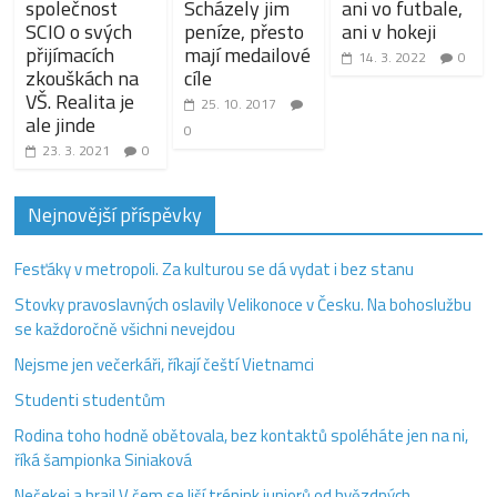
společnost
Scházely jim
ani vo futbale,
SCIO o svých
peníze, přesto
ani v hokeji
přijímacích
mají medailové
14. 3. 2022
0
zkouškách na
cíle
VŠ. Realita je
25. 10. 2017
ale jinde
0
23. 3. 2021
0
Nejnovější příspěvky
Fesťáky v metropoli. Za kulturou se dá vydat i bez stanu
Stovky pravoslavných oslavily Velikonoce v Česku. Na bohoslužbu
se každoročně všichni nevejdou
Nejsme jen večerkáři, říkají čeští Vietnamci
Studenti studentům
Rodina toho hodně obětovala, bez kontaktů spoléháte jen na ni,
říká šampionka Siniaková
Nečekej a hraj! V čem se liší trénink juniorů od hvězdných