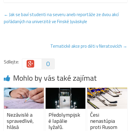
←
Jak se baví studenti na severu aneb reportáže ze dvou akcí
pořádaných na univerzitě ve Finské Jyväskyle
Tematické akce pro děti v Neratovicích
→
Sdílejte:
0
Mohlo by vás také zajímat
Nezávislé a
Předolympijsk
Česi
spravedlivé,
é lapálie
nenastúpia
hlásá
lyžařů.
proti Rusom