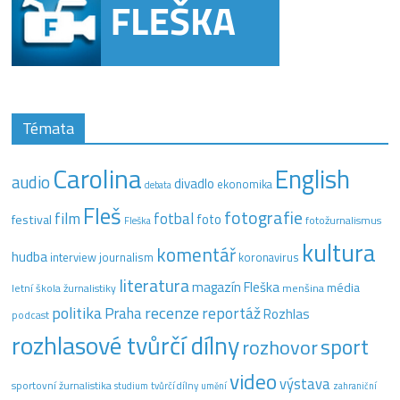
Témata
Carolina
English
audio
divadlo
ekonomika
debata
Fleš
fotografie
film
fotbal
festival
foto
fotožurnalismus
Fleška
kultura
komentář
hudba
interview
journalism
koronavirus
literatura
magazín Fleška
média
letní škola žurnalistiky
menšina
recenze
politika
reportáž
Praha
Rozhlas
podcast
rozhlasové tvůrčí dílny
sport
rozhovor
video
výstava
sportovní žurnalistika
tvůrčí dílny
studium
umění
zahraniční