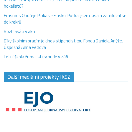
hokejistů?
Erasmus Ondřeje Pipka ve Finsku: Potkal jsem losa a zamiloval se
do krekrů
Rozhlasáci v akci
Díky školním pracím je dnes stipendistkou Fondu Daniela Anýže.
Úspěšná Anna Peclová
Letní škola žurnalistiky bude v září
Další mediální projekty IKSŽ