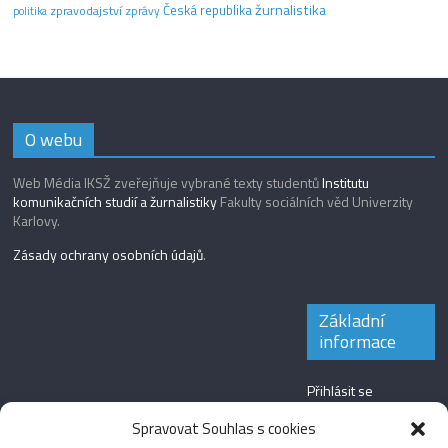
žurnalistika
Česká republika
zpravodajství
zprávy
politika
O webu
Web Média IKSŽ zveřejňuje vybrané texty studentů
Institutu
komunikačních studií a žurnalistiky
Fakulty sociálních věd Univerzity
Karlovy.
Zásady ochrany osobních údajů
.
Základní
informace
Přihlásit se
Zdroj kanálů
Spravovat Souhlas s cookies
(příspěvky)