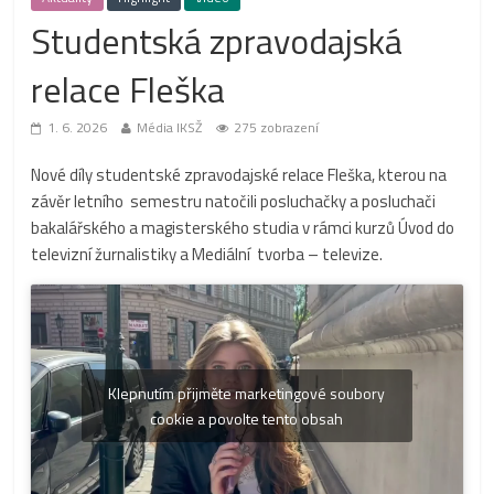
Studentská zpravodajská
relace Fleška
1. 6. 2026
Média IKSŽ
275 zobrazení
Nové díly studentské zpravodajské relace Fleška, kterou na
závěr letního semestru natočili posluchačky a posluchači
bakalářského a magisterského studia v rámci kurzů Úvod do
televizní žurnalistiky a Mediální tvorba – televize.
Klepnutím přijměte marketingové soubory
cookie a povolte tento obsah