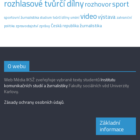
rozhlasové tvůrčí dílny
sport
rozhovor
video
výstava
sportovní žurnalistika
tvůrčí dílny
studium
umění
zahraniční
žurnalistika
Česká republika
zpravodajství
zprávy
politika
O webu
Web Média IKSŽ zveřejňuje vybrané texty studentů
Institutu
komunikačních studií a žurnalistiky
Fakulty sociálních věd Univerzity
Karlovy.
Zásady ochrany osobních údajů
.
Základní
informace