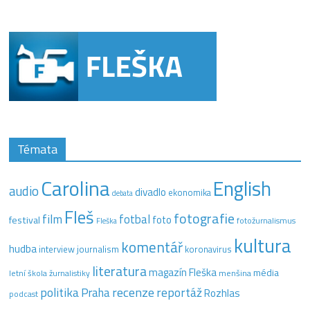
Témata
Carolina
English
audio
divadlo
ekonomika
debata
Fleš
fotografie
film
fotbal
festival
foto
fotožurnalismus
Fleška
kultura
komentář
hudba
interview
journalism
koronavirus
literatura
magazín Fleška
média
letní škola žurnalistiky
menšina
recenze
politika
reportáž
Praha
Rozhlas
podcast