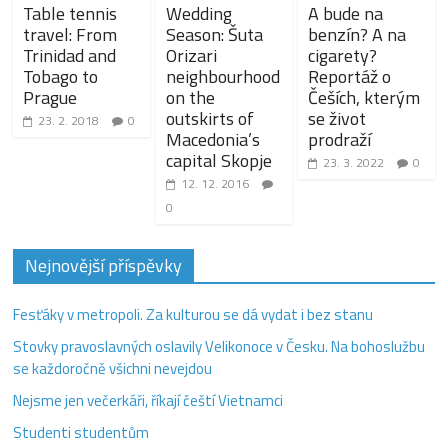
Table tennis
Wedding
A bude na
travel: From
Season: Šuta
benzín? A na
Trinidad and
Orizari
cigarety?
Tobago to
neighbourhood
Reportáž o
Prague
on the
Češích, kterým
outskirts of
se život
23. 2. 2018
0
Macedonia’s
prodraží
capital Skopje
23. 3. 2022
0
12. 12. 2016
0
Nejnovější příspěvky
Fesťáky v metropoli. Za kulturou se dá vydat i bez stanu
Stovky pravoslavných oslavily Velikonoce v Česku. Na bohoslužbu
se každoročně všichni nevejdou
Nejsme jen večerkáři, říkají čeští Vietnamci
Studenti studentům