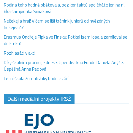
Rodina toho hodně obětovala, bez kontaktů spoléháte jen na ni,
říká šampionka Siniaková
Nečekej a hraj! V čem se liší trénink juniorů od hvězdných
hokejistů?
Erasmus Ondřeje Pipka ve Finsku: Potkal jsem losa a zamiloval se
do krekrů
Rozhlasáci v akci
Díky školním pracím je dnes stipendistkou Fondu Daniela Anýže.
Úspěšná Anna Peclová
Letní škola žurnalistiky bude v září
Další mediální projekty IKSŽ