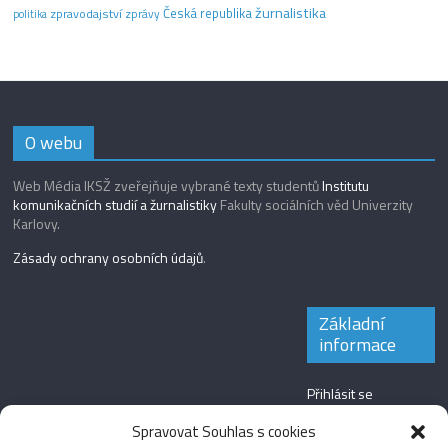
žurnalistika
Česká republika
zpravodajství
zprávy
politika
O webu
Web Média IKSŽ zveřejňuje vybrané texty studentů
Institutu
komunikačních studií a žurnalistiky
Fakulty sociálních věd Univerzity
Karlovy.
Zásady ochrany osobních údajů
.
Základní
informace
Přihlásit se
Zdroj kanálů
Spravovat Souhlas s cookies
(příspěvky)