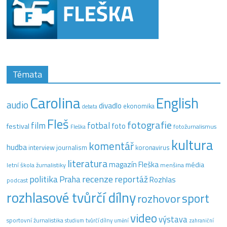
Témata
Carolina
English
audio
divadlo
ekonomika
debata
Fleš
fotografie
film
fotbal
festival
foto
fotožurnalismus
Fleška
kultura
komentář
hudba
interview
journalism
koronavirus
literatura
magazín Fleška
média
letní škola žurnalistiky
menšina
recenze
politika
reportáž
Praha
Rozhlas
podcast
rozhlasové tvůrčí dílny
sport
rozhovor
video
výstava
sportovní žurnalistika
tvůrčí dílny
studium
umění
zahraniční