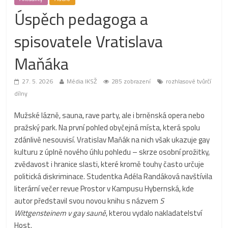
Úspěch pedagoga a
spisovatele Vratislava
Maňáka
27. 5. 2026
Média IKSŽ
285 zobrazení
rozhlasové tvůrčí
dílny
Mužské lázně, sauna, rave party, ale i brněnská opera nebo
pražský park. Na první pohled obyčejná místa, která spolu
zdánlivě nesouvisí. Vratislav Maňák na nich však ukazuje gay
kulturu z úplně nového úhlu pohledu – skrze osobní prožitky,
zvědavost i hranice slasti, které kromě touhy často určuje
politická diskriminace. Studentka Adéla Randáková navštívila
literární večer revue Prostor v Kampusu Hybernská, kde
autor představil svou novou knihu s názvem
S
Wittgensteinem v gay sauně
, kterou vydalo nakladatelství
Host.