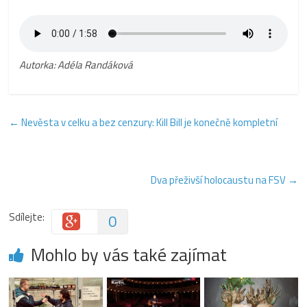
Autorka: Adéla Randáková
←
Nevěsta v celku a bez cenzury: Kill Bill je konečně kompletní
Dva přeživší holocaustu na FSV
→
Sdílejte:
0
Mohlo by vás také zajímat