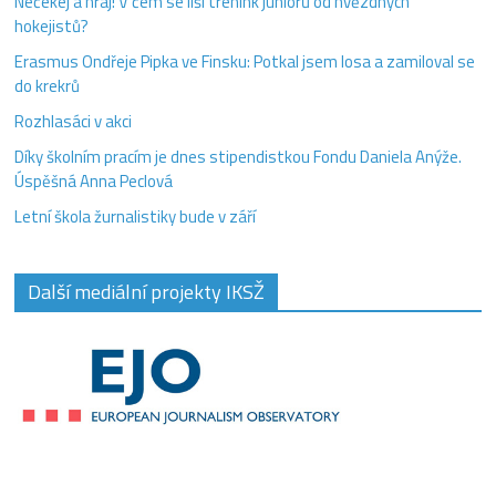
Nečekej a hraj! V čem se liší trénink juniorů od hvězdných
hokejistů?
Erasmus Ondřeje Pipka ve Finsku: Potkal jsem losa a zamiloval se
do krekrů
Rozhlasáci v akci
Díky školním pracím je dnes stipendistkou Fondu Daniela Anýže.
Úspěšná Anna Peclová
Letní škola žurnalistiky bude v září
Další mediální projekty IKSŽ