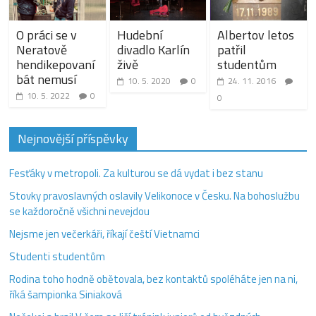
O práci se v
Hudební
Albertov letos
Neratově
divadlo Karlín
patřil
hendikepovaní
živě
studentům
bát nemusí
10. 5. 2020
0
24. 11. 2016
10. 5. 2022
0
0
Nejnovější příspěvky
Fesťáky v metropoli. Za kulturou se dá vydat i bez stanu
Stovky pravoslavných oslavily Velikonoce v Česku. Na bohoslužbu
se každoročně všichni nevejdou
Nejsme jen večerkáři, říkají čeští Vietnamci
Studenti studentům
Rodina toho hodně obětovala, bez kontaktů spoléháte jen na ni,
říká šampionka Siniaková