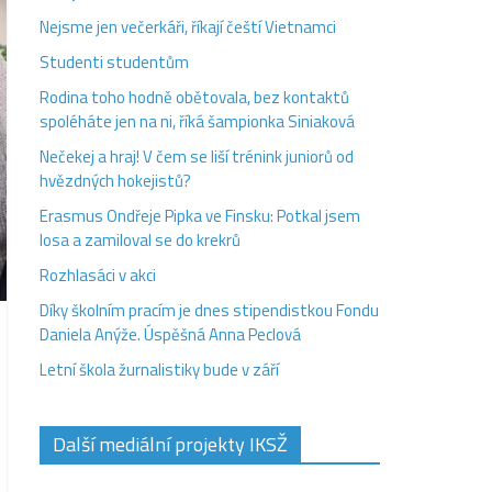
Nejsme jen večerkáři, říkají čeští Vietnamci
Studenti studentům
Rodina toho hodně obětovala, bez kontaktů
spoléháte jen na ni, říká šampionka Siniaková
Nečekej a hraj! V čem se liší trénink juniorů od
hvězdných hokejistů?
Erasmus Ondřeje Pipka ve Finsku: Potkal jsem
losa a zamiloval se do krekrů
Rozhlasáci v akci
Díky školním pracím je dnes stipendistkou Fondu
Daniela Anýže. Úspěšná Anna Peclová
Letní škola žurnalistiky bude v září
Další mediální projekty IKSŽ