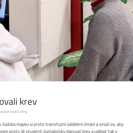
ovali krev
asové tvůrčí dílny
. Každou kapku si proto transfuzní oddělení chrání a snaží se, aby
ejen proto šli studenti žurnalistiky darovat krev a udělat tak v