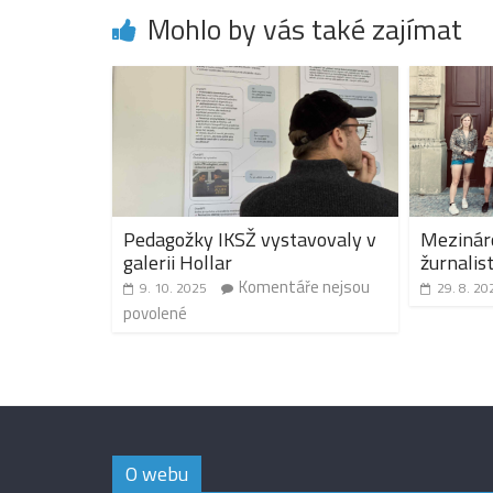
Mohlo by vás také zajímat
Pedagožky IKSŽ vystavovaly v
Mezináro
galerii Hollar
žurnalis
Komentáře nejsou
9. 10. 2025
29. 8. 20
povolené
O webu