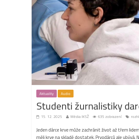
Aktuality
Audio
Studenti žurnalistiky dar
15. 12. 2025
Média IKSŽ
635 zobrazení
rozhl
Jeden dárce krve může zachránit život až třem lidem
měli krve na skladě dostatek. Prvodárců ale ubývá. N