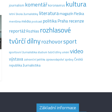
kultura
komentář
journalism
koronavirus
literatura
magazín Fleška
letní škola žurnalistiky
recenze
politika
Praha
média
menšina
podcast
rozhlasové
reportáž
Rozhlas
tvůrčí dílny
sport
rozhovor
video
sportovní žurnalistika
tvůrčí dílny
studium
umění
výstava
Česká
zpravodajství
zprávy
zahraniční politika
žurnalistika
republika
Základní informace