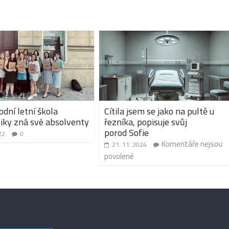
dní letní škola
Cítila jsem se jako na pultě u
tiky zná své absolventy
řezníka, popisuje svůj
porod Sofie
22
0
Komentáře nejsou
21. 11. 2024
povolené