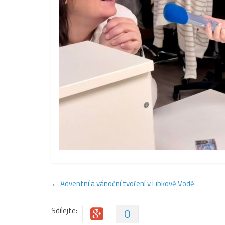
←
Adventní a vánoční tvoření v Libkově Vodě
Sdílejte:
0