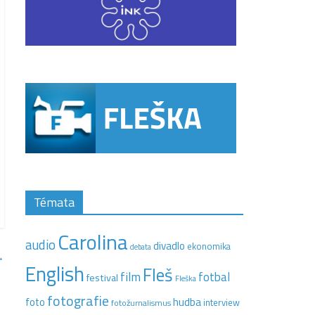
Témata
Carolina
audio
divadlo
ekonomika
debata
→
English
Fleš
film
fotbal
festival
Fleška
fotografie
hudba
foto
interview
fotožurnalismus