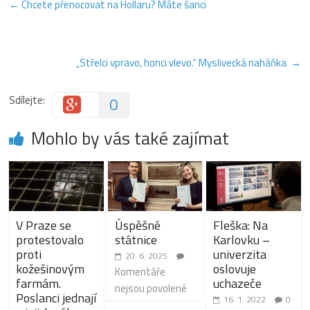
←
Chcete přenocovat na Hollaru? Máte šanci
„Střelci vpravo, honci vlevo.“ Myslivecká naháňka
→
Sdílejte:
0
Mohlo by vás také zajímat
V Praze se
Úspěšné
Fleška: Na
protestovalo
státnice
Karlovku –
proti
univerzita
20. 6. 2025
kožešinovým
oslovuje
Komentáře
farmám.
uchazeče
nejsou povolené
Poslanci jednají
16. 1. 2022
0