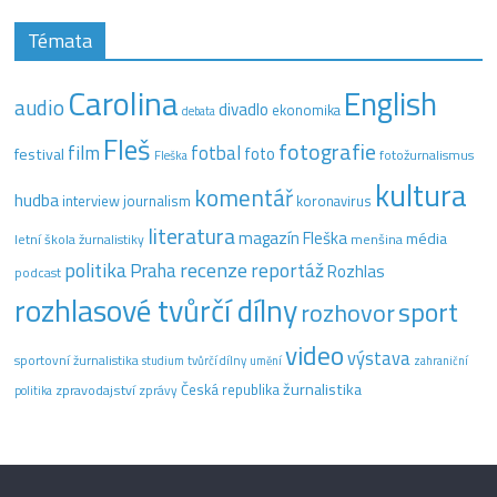
Témata
Carolina
English
audio
divadlo
ekonomika
debata
Fleš
fotografie
film
fotbal
festival
foto
fotožurnalismus
Fleška
kultura
komentář
hudba
interview
journalism
koronavirus
literatura
magazín Fleška
média
letní škola žurnalistiky
menšina
recenze
politika
reportáž
Praha
Rozhlas
podcast
rozhlasové tvůrčí dílny
sport
rozhovor
video
výstava
sportovní žurnalistika
tvůrčí dílny
studium
umění
zahraniční
žurnalistika
Česká republika
zpravodajství
zprávy
politika