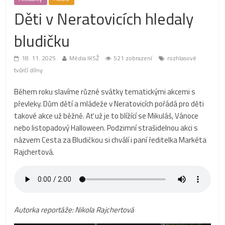
Děti v Neratovicích hledaly
bludičku
18. 11. 2025
Média IKSŽ
521 zobrazení
rozhlasové
tvůrčí dílny
Během roku slavíme různé svátky tematickými akcemi s
převleky. Dům dětí a mládeže v Neratovicích pořádá pro děti
takové akce už běžně. Ať už je to blížící se Mikuláš, Vánoce
nebo listopadový Halloween. Podzimní strašidelnou akci s
názvem Cesta za Bludičkou si chválí i paní ředitelka Markéta
Rajchertová.
Autorka reportáže: Nikola Rajchertová