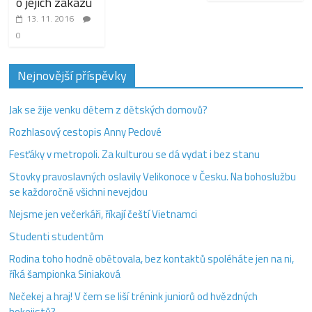
o jejich zákazu
13. 11. 2016
0
Nejnovější příspěvky
Jak se žije venku dětem z dětských domovů?
Rozhlasový cestopis Anny Peclové
Fesťáky v metropoli. Za kulturou se dá vydat i bez stanu
Stovky pravoslavných oslavily Velikonoce v Česku. Na bohoslužbu
se každoročně všichni nevejdou
Nejsme jen večerkáři, říkají čeští Vietnamci
Studenti studentům
Rodina toho hodně obětovala, bez kontaktů spoléháte jen na ni,
říká šampionka Siniaková
Nečekej a hraj! V čem se liší trénink juniorů od hvězdných
hokejistů?