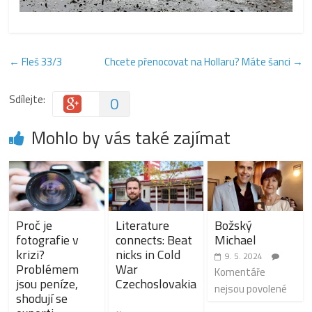
←
Fleš 33/3
Chcete přenocovat na Hollaru? Máte šanci
→
Sdílejte:
0
Mohlo by vás také zajímat
Proč je
Literature
Božský
fotografie v
connects: Beat
Michael
krizi?
nicks in Cold
9. 5. 2024
Problémem
War
Komentáře
jsou peníze,
Czechoslovakia
nejsou povolené
shodují se