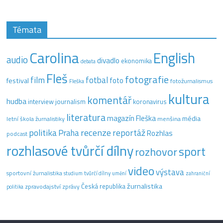
Témata
Carolina
English
audio
divadlo
ekonomika
debata
Fleš
fotografie
film
fotbal
festival
foto
fotožurnalismus
Fleška
kultura
komentář
hudba
interview
journalism
koronavirus
literatura
magazín Fleška
média
letní škola žurnalistiky
menšina
recenze
politika
reportáž
Praha
Rozhlas
podcast
rozhlasové tvůrčí dílny
sport
rozhovor
video
výstava
sportovní žurnalistika
tvůrčí dílny
studium
umění
zahraniční
žurnalistika
Česká republika
zpravodajství
zprávy
politika