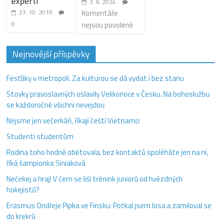
experti
3. 6. 2024
23. 10. 2019
Komentáře
0
nejsou povolené
Nejnovější příspěvky
Fesťáky v metropoli. Za kulturou se dá vydat i bez stanu
Stovky pravoslavných oslavily Velikonoce v Česku. Na bohoslužbu
se každoročně všichni nevejdou
Nejsme jen večerkáři, říkají čeští Vietnamci
Studenti studentům
Rodina toho hodně obětovala, bez kontaktů spoléháte jen na ni,
říká šampionka Siniaková
Nečekej a hraj! V čem se liší trénink juniorů od hvězdných
hokejistů?
Erasmus Ondřeje Pipka ve Finsku: Potkal jsem losa a zamiloval se
do krekrů