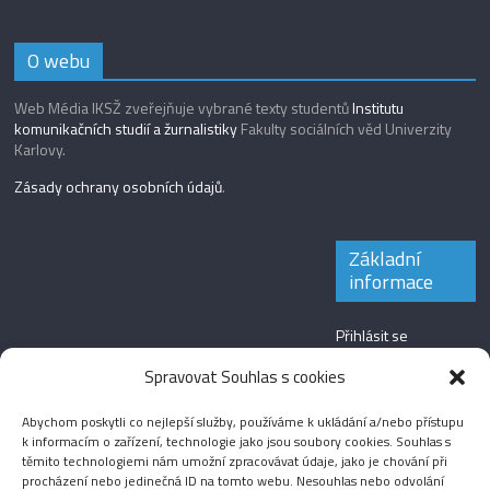
O webu
Web Média IKSŽ zveřejňuje vybrané texty studentů
Institutu
komunikačních studií a žurnalistiky
Fakulty sociálních věd Univerzity
Karlovy.
Zásady ochrany osobních údajů
.
Základní
informace
Přihlásit se
Zdroj kanálů
Spravovat Souhlas s cookies
(příspěvky)
Abychom poskytli co nejlepší služby, používáme k ukládání a/nebo přístupu
Kanál komentářů
k informacím o zařízení, technologie jako jsou soubory cookies. Souhlas s
těmito technologiemi nám umožní zpracovávat údaje, jako je chování při
Česká lokalizace
procházení nebo jedinečná ID na tomto webu. Nesouhlas nebo odvolání