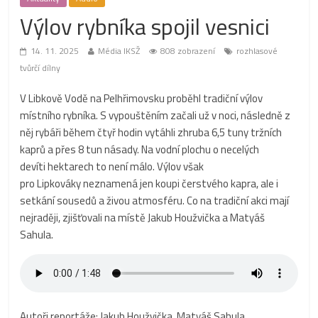
Výlov rybníka spojil vesnici
14. 11. 2025
Média IKSŽ
808 zobrazení
rozhlasové
tvůrčí dílny
V Libkově Vodě na Pelhřimovsku proběhl tradiční výlov
místního rybníka. S vypouštěním začali už v noci, následně z
něj rybáři během čtyř hodin vytáhli zhruba 6,5 tuny tržních
kaprů a přes 8 tun násady. Na vodní plochu o necelých
devíti hektarech to není málo. Výlov však
pro Lipkováky neznamená jen koupi čerstvého kapra, ale i
setkání sousedů a živou atmosféru. Co na tradiční akci mají
nejraději, zjišťovali na místě Jakub Houžvička a Matyáš
Sahula.
Autoři reportáže: Jakub Houžvička, Matyáš Sahula