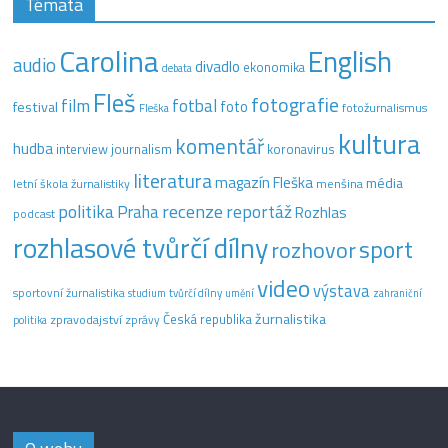
Témata
Carolina
English
audio
divadlo
ekonomika
debata
Fleš
fotografie
film
fotbal
festival
foto
fotožurnalismus
Fleška
kultura
komentář
hudba
interview
journalism
koronavirus
literatura
magazín Fleška
média
letní škola žurnalistiky
menšina
recenze
politika
reportáž
Praha
Rozhlas
podcast
rozhlasové tvůrčí dílny
sport
rozhovor
video
výstava
sportovní žurnalistika
tvůrčí dílny
studium
umění
zahraniční
žurnalistika
Česká republika
zpravodajství
zprávy
politika