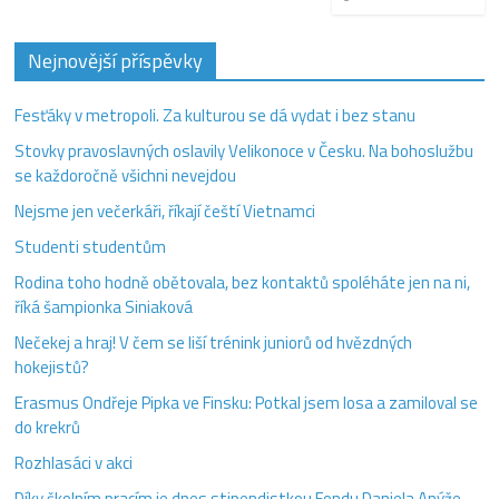
Nejnovější příspěvky
Fesťáky v metropoli. Za kulturou se dá vydat i bez stanu
Stovky pravoslavných oslavily Velikonoce v Česku. Na bohoslužbu
se každoročně všichni nevejdou
Nejsme jen večerkáři, říkají čeští Vietnamci
Studenti studentům
Rodina toho hodně obětovala, bez kontaktů spoléháte jen na ni,
říká šampionka Siniaková
Nečekej a hraj! V čem se liší trénink juniorů od hvězdných
hokejistů?
Erasmus Ondřeje Pipka ve Finsku: Potkal jsem losa a zamiloval se
do krekrů
Rozhlasáci v akci
Díky školním pracím je dnes stipendistkou Fondu Daniela Anýže.