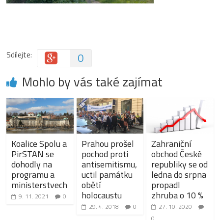
Sdílejte:
0
Mohlo by vás také zajímat
Koalice Spolu a
Prahou prošel
Zahraniční
PirSTAN se
pochod proti
obchod České
dohodly na
antisemitismu,
republiky se od
programu a
uctil památku
ledna do srpna
ministerstvech
obětí
propadl
holocaustu
zhruba o 10 %
9. 11. 2021
0
29. 4. 2018
0
27. 10. 2020
0