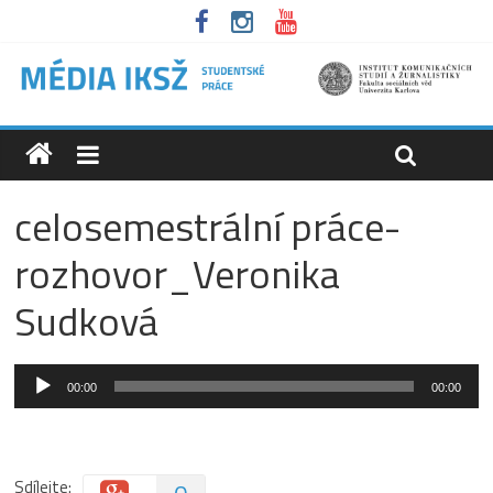
celosemestrální práce-
rozhovor_Veronika
Sudková
Audio
00:00
00:00
přehrávač
Sdílejte: