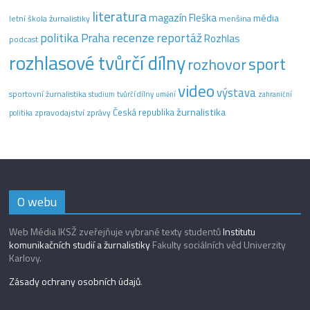
literatura
magazín Fleška
média
letní škola žurnalistiky
menšina
recenze
politika
reportáž
Praha
Rozhlas
podcast
rozhlasové tvůrčí dílny
sport
rozhovor
video
výstava
sportovní žurnalistika
tvůrčí dílny
studium
umění
zahraniční
žurnalistika
Česká republika
zpravodajství
zprávy
politika
O webu
Web Média IKSŽ zveřejňuje vybrané texty studentů
Institutu
komunikačních studií a žurnalistiky
Fakulty sociálních věd Univerzity
Karlovy.
Zásady ochrany osobních údajů
.