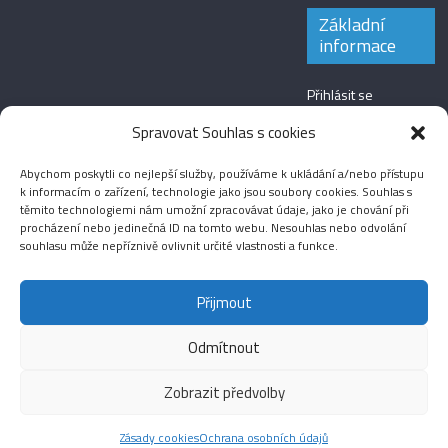
Základní
informace
Přihlásit se
Zdroj kanálů
Spravovat Souhlas s cookies
(příspěvky)
Abychom poskytli co nejlepší služby, používáme k ukládání a/nebo přístupu
Kanál komentářů
k informacím o zařízení, technologie jako jsou soubory cookies. Souhlas s
těmito technologiemi nám umožní zpracovávat údaje, jako je chování při
Česká lokalizace
procházení nebo jedinečná ID na tomto webu. Nesouhlas nebo odvolání
souhlasu může nepříznivě ovlivnit určité vlastnosti a funkce.
Přijmout
Odmítnout
Aktuality
Magazín
Fotografie
Audio
Video
English
Sport
Menšinová témata
Copyright © 2026
Média IKSŽ
. All rights reserved.
Zobrazit předvolby
Theme: ColorMag Pro by
ThemeGrill
. Drevet av
WordPress
.
Zásady cookies
Ochrana osobních údajů