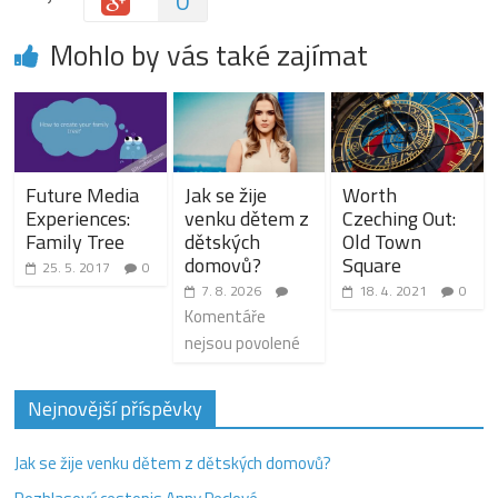
0
Mohlo by vás také zajímat
Future Media
Jak se žije
Worth
Experiences:
venku dětem z
Czeching Out:
Family Tree
dětských
Old Town
domovů?
Square
25. 5. 2017
0
7. 8. 2026
18. 4. 2021
0
Komentáře
nejsou povolené
Nejnovější příspěvky
Jak se žije venku dětem z dětských domovů?