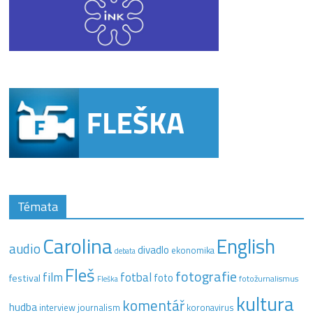
Témata
Carolina
English
audio
divadlo
ekonomika
debata
Fleš
fotografie
film
fotbal
festival
foto
fotožurnalismus
Fleška
kultura
komentář
hudba
interview
journalism
koronavirus