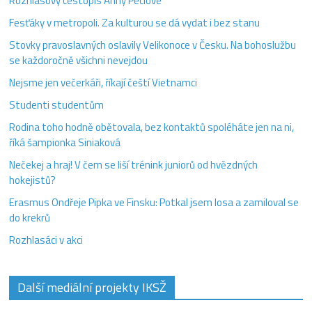
Rozhlasový cestopis Anny Peclové
Fesťáky v metropoli. Za kulturou se dá vydat i bez stanu
Stovky pravoslavných oslavily Velikonoce v Česku. Na bohoslužbu
se každoročně všichni nevejdou
Nejsme jen večerkáři, říkají čeští Vietnamci
Studenti studentům
Rodina toho hodně obětovala, bez kontaktů spoléháte jen na ni,
říká šampionka Siniaková
Nečekej a hraj! V čem se liší trénink juniorů od hvězdných
hokejistů?
Erasmus Ondřeje Pipka ve Finsku: Potkal jsem losa a zamiloval se
do krekrů
Rozhlasáci v akci
Další mediální projekty IKSŽ