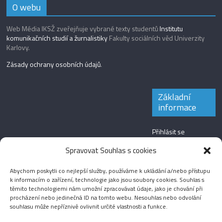
O webu
Web Média IKSŽ zveřejňuje vybrané texty studentů
Institutu
komunikačních studií a žurnalistiky
Fakulty sociálních věd Univerzity
Karlovy.
Zásady ochrany osobních údajů
.
Základní
informace
Přihlásit se
Zdroj kanálů
Spravovat Souhlas s cookies
(příspěvky)
Abychom poskytli co nejlepší služby, používáme k ukládání a/nebo přístupu
Kanál komentářů
k informacím o zařízení, technologie jako jsou soubory cookies. Souhlas s
těmito technologiemi nám umožní zpracovávat údaje, jako je chování při
Česká lokalizace
procházení nebo jedinečná ID na tomto webu. Nesouhlas nebo odvolání
souhlasu může nepříznivě ovlivnit určité vlastnosti a funkce.