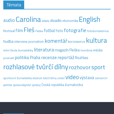
Témata
Carolina
English
audio
divadlo
ekonomika
debata
Fleš
fotografie
film
fotbal
festival
foto
fotožurnalismus
Fleška
kultura
komentář
hudba
interview
journalism
koronavirus
literatura
magazín Fleška
média
letní škola žurnalistiky
menšina
recenze
politika
reportáž
Praha
Rozhlas
podcast
rozhlasové tvůrčí dílny
sport
rozhovor
video
výstava
sportovní žurnalistika
tvůrčí dílny
studium
umění
zahraniční
žurnalistika
Česká republika
zpravodajství
zprávy
politika