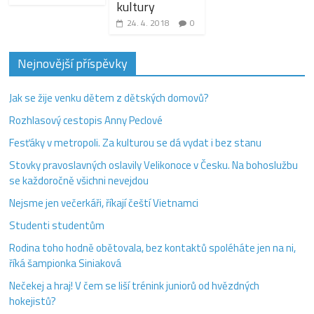
kultury
24. 4. 2018
0
Nejnovější příspěvky
Jak se žije venku dětem z dětských domovů?
Rozhlasový cestopis Anny Peclové
Fesťáky v metropoli. Za kulturou se dá vydat i bez stanu
Stovky pravoslavných oslavily Velikonoce v Česku. Na bohoslužbu
se každoročně všichni nevejdou
Nejsme jen večerkáři, říkají čeští Vietnamci
Studenti studentům
Rodina toho hodně obětovala, bez kontaktů spoléháte jen na ni,
říká šampionka Siniaková
Nečekej a hraj! V čem se liší trénink juniorů od hvězdných
hokejistů?