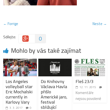
← Forrige
Neste →
Sdílejte:
0
Mohlo by vás také zajímat
Los Angeles
Do Knihovny
Fleš 23/3
volleyball star
Václava Havla
12. 11. 2015
Eric Mochalski
přišlo
Komentáře
currently in
Americké jaro,
nejsou povolené
Karlovy Vary
festival
sbližující
3. 3. 2017
0