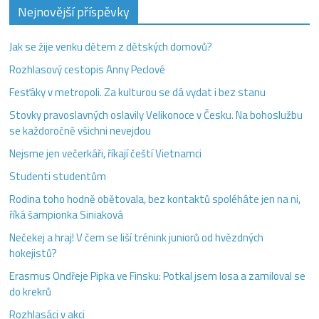
Nejnovější příspěvky
Jak se žije venku dětem z dětských domovů?
Rozhlasový cestopis Anny Peclové
Fesťáky v metropoli. Za kulturou se dá vydat i bez stanu
Stovky pravoslavných oslavily Velikonoce v Česku. Na bohoslužbu
se každoročně všichni nevejdou
Nejsme jen večerkáři, říkají čeští Vietnamci
Studenti studentům
Rodina toho hodně obětovala, bez kontaktů spoléháte jen na ni,
říká šampionka Siniaková
Nečekej a hraj! V čem se liší trénink juniorů od hvězdných
hokejistů?
Erasmus Ondřeje Pipka ve Finsku: Potkal jsem losa a zamiloval se
do krekrů
Rozhlasáci v akci