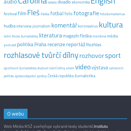
Carolina
English
audio
divadlo
ekonomika
debata
Fleš
fotografie
film
fotbal
festival
foto
fotožurnalismus
Fleška
kultura
komentář
hudba
interview
journalism
koronavirus
literatura
magazín Fleška
média
letní škola žurnalistiky
menšina
recenze
politika
reportáž
Praha
Rozhlas
podcast
rozhlasové tvůrčí dílny
sport
rozhovor
video
výstava
sportovní žurnalistika
tvůrčí dílny
studium
umění
zahraniční
žurnalistika
Česká republika
zpravodajství
zprávy
politika
O webu
Web Média IKSŽ zveřejňuje vybrané texty studentů
Institutu