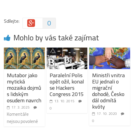
Sdílejte:
0
Mohlo by vás také zajímat
Mutabor jako
Paralelní Polis
Ministři vnitra
mytická
opět ožil, konal
EU jednali o
mozaika dojmů
se Hackers
migrační
s lidským
Congress 2015
dohodě, Česko
osudem navrch
dál odmítá
13. 10. 2015
kvóty
17. 3. 2025
0
Komentáře
17. 10. 2020
nejsou povolené
0