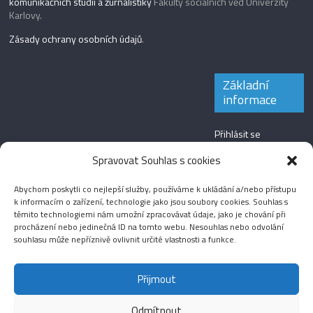
komunikačních studií a žurnalistiky
Fakulty sociálních věd Univerzity
Karlovy.
Zásady ochrany osobních údajů
.
Základní
informace
Přihlásit se
Zdroj kanálů
Spravovat Souhlas s cookies
(příspěvky)
Abychom poskytli co nejlepší služby, používáme k ukládání a/nebo přístupu
Kanál komentářů
k informacím o zařízení, technologie jako jsou soubory cookies. Souhlas s
těmito technologiemi nám umožní zpracovávat údaje, jako je chování při
Česká lokalizace
procházení nebo jedinečná ID na tomto webu. Nesouhlas nebo odvolání
souhlasu může nepříznivě ovlivnit určité vlastnosti a funkce.
Přijmout
Odmítnout
Aktuality
Magazín
Fotografie
Audio
Video
English
Sport