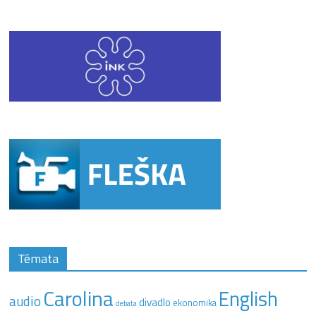
Témata
Carolina
English
audio
divadlo
ekonomika
debata