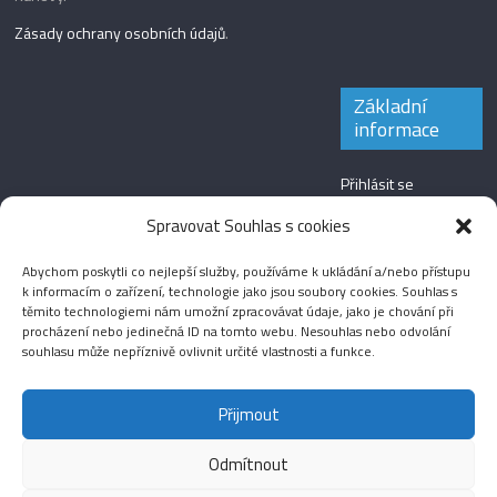
Zásady ochrany osobních údajů
.
Základní
informace
Přihlásit se
Zdroj kanálů
Spravovat Souhlas s cookies
(příspěvky)
Abychom poskytli co nejlepší služby, používáme k ukládání a/nebo přístupu
Kanál komentářů
k informacím o zařízení, technologie jako jsou soubory cookies. Souhlas s
těmito technologiemi nám umožní zpracovávat údaje, jako je chování při
Česká lokalizace
procházení nebo jedinečná ID na tomto webu. Nesouhlas nebo odvolání
souhlasu může nepříznivě ovlivnit určité vlastnosti a funkce.
Přijmout
Odmítnout
Aktuality
Magazín
Fotografie
Audio
Video
English
Sport
Menšinová témata