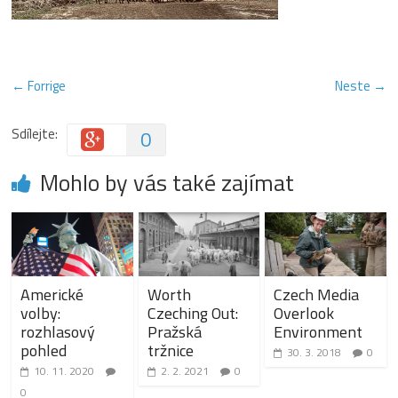
← Forrige
Neste →
Sdílejte:
0
Mohlo by vás také zajímat
Americké
Worth
Czech Media
volby:
Czeching Out:
Overlook
rozhlasový
Pražská
Environment
pohled
tržnice
30. 3. 2018
0
10. 11. 2020
2. 2. 2021
0
0