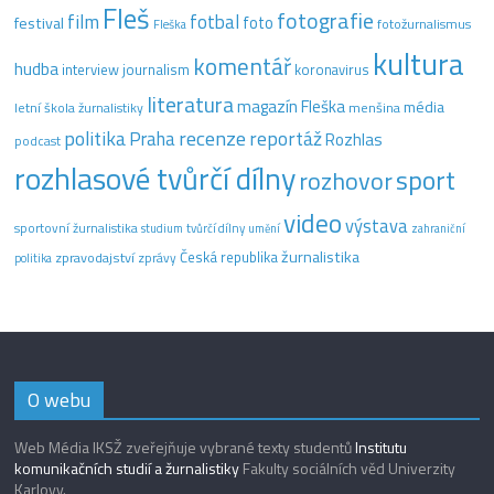
Fleš
fotografie
film
fotbal
festival
foto
fotožurnalismus
Fleška
kultura
komentář
hudba
interview
journalism
koronavirus
literatura
magazín Fleška
média
letní škola žurnalistiky
menšina
recenze
politika
reportáž
Praha
Rozhlas
podcast
rozhlasové tvůrčí dílny
sport
rozhovor
video
výstava
sportovní žurnalistika
tvůrčí dílny
studium
umění
zahraniční
žurnalistika
Česká republika
zpravodajství
zprávy
politika
O webu
Web Média IKSŽ zveřejňuje vybrané texty studentů
Institutu
komunikačních studií a žurnalistiky
Fakulty sociálních věd Univerzity
Karlovy.