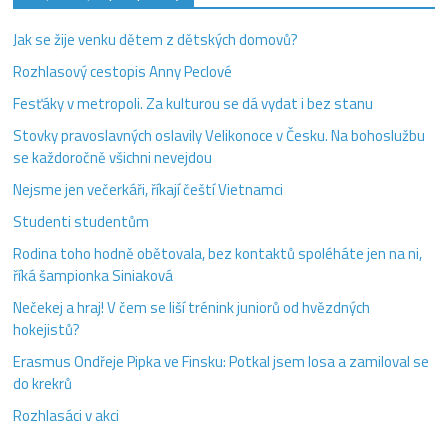
Jak se žije venku dětem z dětských domovů?
Rozhlasový cestopis Anny Peclové
Fesťáky v metropoli. Za kulturou se dá vydat i bez stanu
Stovky pravoslavných oslavily Velikonoce v Česku. Na bohoslužbu
se každoročně všichni nevejdou
Nejsme jen večerkáři, říkají čeští Vietnamci
Studenti studentům
Rodina toho hodně obětovala, bez kontaktů spoléháte jen na ni,
říká šampionka Siniaková
Nečekej a hraj! V čem se liší trénink juniorů od hvězdných
hokejistů?
Erasmus Ondřeje Pipka ve Finsku: Potkal jsem losa a zamiloval se
do krekrů
Rozhlasáci v akci