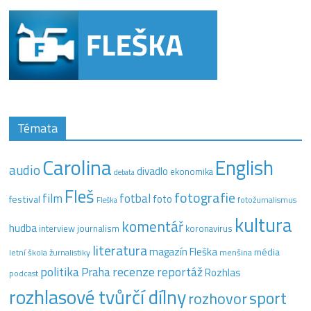
Témata
Carolina
English
audio
divadlo
ekonomika
debata
Fleš
fotografie
film
fotbal
festival
foto
fotožurnalismus
Fleška
kultura
komentář
hudba
interview
journalism
koronavirus
literatura
magazín Fleška
média
letní škola žurnalistiky
menšina
recenze
politika
reportáž
Praha
Rozhlas
podcast
rozhlasové tvůrčí dílny
sport
rozhovor