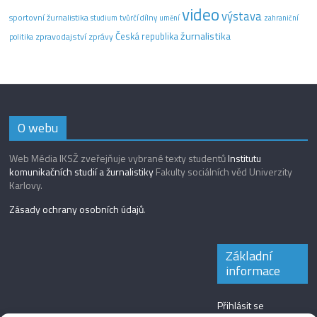
video
výstava
sportovní žurnalistika
tvůrčí dílny
studium
umění
zahraniční
žurnalistika
Česká republika
zpravodajství
zprávy
politika
O webu
Web Média IKSŽ zveřejňuje vybrané texty studentů
Institutu
komunikačních studií a žurnalistiky
Fakulty sociálních věd Univerzity
Karlovy.
Zásady ochrany osobních údajů
.
Základní
informace
Přihlásit se