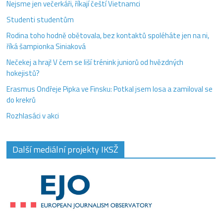
Nejsme jen večerkáři, říkají čeští Vietnamci
Studenti studentům
Rodina toho hodně obětovala, bez kontaktů spoléháte jen na ni,
říká šampionka Siniaková
Nečekej a hraj! V čem se liší trénink juniorů od hvězdných
hokejistů?
Erasmus Ondřeje Pipka ve Finsku: Potkal jsem losa a zamiloval se
do krekrů
Rozhlasáci v akci
Další mediální projekty IKSŽ