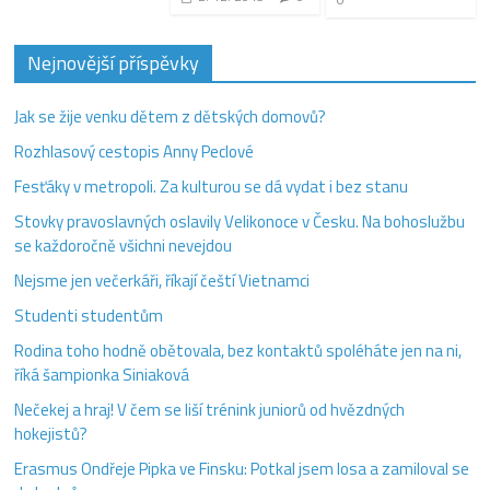
Nejnovější příspěvky
Jak se žije venku dětem z dětských domovů?
Rozhlasový cestopis Anny Peclové
Fesťáky v metropoli. Za kulturou se dá vydat i bez stanu
Stovky pravoslavných oslavily Velikonoce v Česku. Na bohoslužbu
se každoročně všichni nevejdou
Nejsme jen večerkáři, říkají čeští Vietnamci
Studenti studentům
Rodina toho hodně obětovala, bez kontaktů spoléháte jen na ni,
říká šampionka Siniaková
Nečekej a hraj! V čem se liší trénink juniorů od hvězdných
hokejistů?
Erasmus Ondřeje Pipka ve Finsku: Potkal jsem losa a zamiloval se