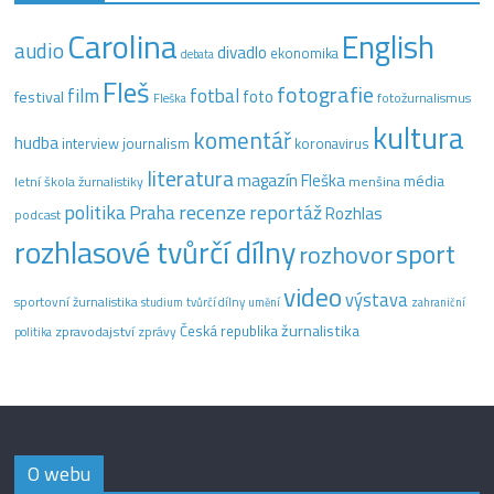
Carolina
English
audio
divadlo
ekonomika
debata
Fleš
fotografie
film
fotbal
festival
foto
fotožurnalismus
Fleška
kultura
komentář
hudba
interview
journalism
koronavirus
literatura
magazín Fleška
média
letní škola žurnalistiky
menšina
recenze
politika
reportáž
Praha
Rozhlas
podcast
rozhlasové tvůrčí dílny
sport
rozhovor
video
výstava
sportovní žurnalistika
tvůrčí dílny
studium
umění
zahraniční
žurnalistika
Česká republika
zpravodajství
zprávy
politika
O webu