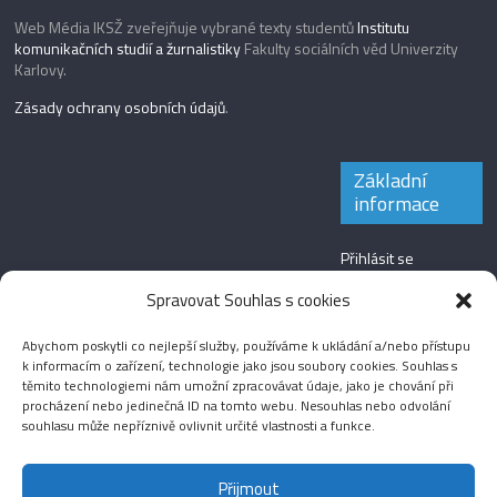
Web Média IKSŽ zveřejňuje vybrané texty studentů
Institutu
komunikačních studií a žurnalistiky
Fakulty sociálních věd Univerzity
Karlovy.
Zásady ochrany osobních údajů
.
Základní
informace
Přihlásit se
Zdroj kanálů
Spravovat Souhlas s cookies
(příspěvky)
Abychom poskytli co nejlepší služby, používáme k ukládání a/nebo přístupu
Kanál komentářů
k informacím o zařízení, technologie jako jsou soubory cookies. Souhlas s
těmito technologiemi nám umožní zpracovávat údaje, jako je chování při
Česká lokalizace
procházení nebo jedinečná ID na tomto webu. Nesouhlas nebo odvolání
souhlasu může nepříznivě ovlivnit určité vlastnosti a funkce.
Přijmout