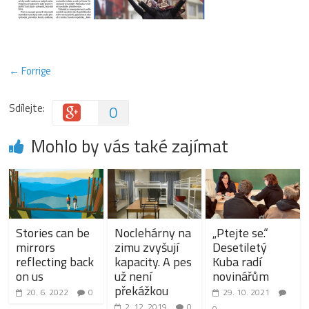
← Forrige
Sdílejte:
0
Mohlo by vás také zajímat
Stories can be
Noclehárny na
„Ptejte se.“
mirrors
zimu zvyšují
Desetiletý
reflecting back
kapacity. A pes
Kuba radí
on us
už není
novinářům
překážkou
20. 6. 2022
0
29. 10. 2021
2. 12. 2019
0
0