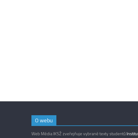
O webu
Web Média IKSŽ zveřejňuje vybrané texty studentů
Instit