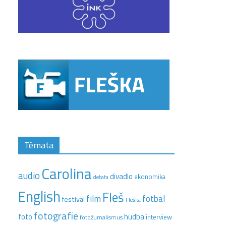
Témata
Carolina
audio
divadlo
ekonomika
debata
English
Fleš
film
fotbal
festival
Fleška
fotografie
hudba
foto
interview
fotožurnalismus