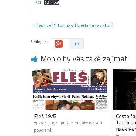
F6T
Stáhnout
←
Evoluce? S tou už v Turecku brzy zatočí
Sdílejte:
0
Mohlo by vás také zajímat
Fleš 19/5
Cesta ča
Tančící
Komentáře nejsou
26. 4. 2012
návštěvn
povolené
12. 5. 20