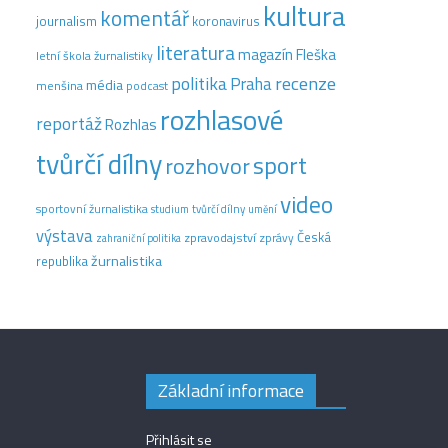
kultura
komentář
journalism
koronavirus
literatura
magazín Fleška
letní škola žurnalistiky
recenze
politika
Praha
média
menšina
podcast
rozhlasové
reportáž
Rozhlas
tvůrčí dílny
sport
rozhovor
video
sportovní žurnalistika
tvůrčí dílny
studium
umění
výstava
Česká
zpravodajství
zprávy
zahraniční politika
žurnalistika
republika
Základní informace
Přihlásit se