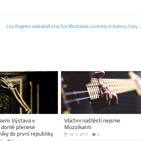
Los Angeles volleyball star Eric Mochalski currently in Karlovy Vary
sem: Výstava v
Všichni naštěstí nejsme
m domě přenese
Muzzikanti
íky do první republiky
16. 3. 2017
0
17
0