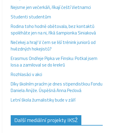
Nejsme jen večerkáři, říkají čeští Vietnamci
Studenti studentům
Rodina toho hodně obětovala, bez kontaktů
spoléháte jen na ni, říká šampionka Siniaková
Nečekej a hraj! V čem se liší trénink juniorů od
hvězdných hokejistů?
Erasmus Ondřeje Pipka ve Finsku: Potkal jsem
losa a zamiloval se do krekrů
Rozhlasáci v akci
Díky školním pracím je dnes stipendistkou Fondu
Daniela Anýže. Úspěšná Anna Peclová
Letní škola žurnalistiky bude v září
Další mediální projekty IKSŽ