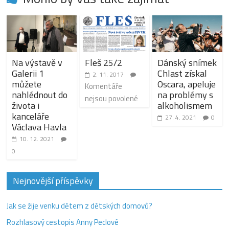
Na výstavě v
Fleš 25/2
Dánský snímek
Galerii 1
Chlast získal
2. 11. 2017
můžete
Oscara, apeluje
Komentáře
nahlédnout do
na problémy s
nejsou povolené
života i
alkoholismem
kanceláře
27. 4. 2021
0
Václava Havla
10. 12. 2021
0
Nejnovější příspěvky
Jak se žije venku dětem z dětských domovů?
Rozhlasový cestopis Anny Peclové