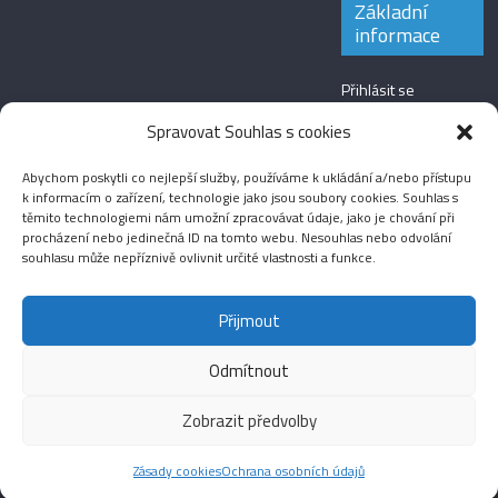
Základní
informace
Přihlásit se
Zdroj kanálů
Spravovat Souhlas s cookies
(příspěvky)
Abychom poskytli co nejlepší služby, používáme k ukládání a/nebo přístupu
Kanál komentářů
k informacím o zařízení, technologie jako jsou soubory cookies. Souhlas s
těmito technologiemi nám umožní zpracovávat údaje, jako je chování při
Česká lokalizace
procházení nebo jedinečná ID na tomto webu. Nesouhlas nebo odvolání
souhlasu může nepříznivě ovlivnit určité vlastnosti a funkce.
Přijmout
Odmítnout
Aktuality
Magazín
Fotografie
Audio
Video
English
Sport
Menšinová témata
Copyright © 2026
Média IKSŽ
. All rights reserved.
Zobrazit předvolby
Theme: ColorMag Pro by
ThemeGrill
. Drevet av
WordPress
.
Zásady cookies
Ochrana osobních údajů