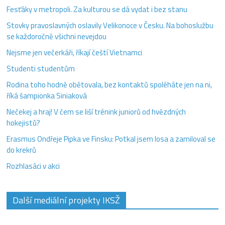
Fesťáky v metropoli. Za kulturou se dá vydat i bez stanu
Stovky pravoslavných oslavily Velikonoce v Česku. Na bohoslužbu
se každoročně všichni nevejdou
Nejsme jen večerkáři, říkají čeští Vietnamci
Studenti studentům
Rodina toho hodně obětovala, bez kontaktů spoléháte jen na ni,
říká šampionka Siniaková
Nečekej a hraj! V čem se liší trénink juniorů od hvězdných
hokejistů?
Erasmus Ondřeje Pipka ve Finsku: Potkal jsem losa a zamiloval se
do krekrů
Rozhlasáci v akci
Další mediální projekty IKSŽ