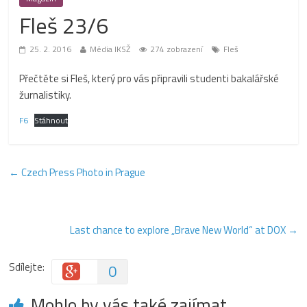
Fleš 23/6
25. 2. 2016
Média IKSŽ
274 zobrazení
Fleš
Přečtěte si Fleš, který pro vás připravili studenti bakalářské
žurnalistiky.
F6
Stáhnout
←
Czech Press Photo in Prague
Last chance to explore „Brave New World“ at DOX
→
Sdílejte:
0
Mohlo by vás také zajímat