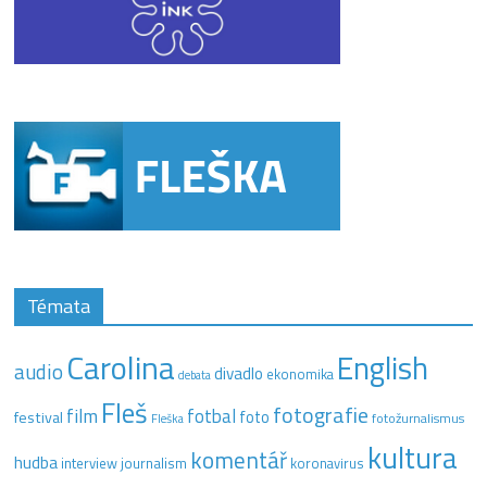
Témata
Carolina
English
audio
divadlo
ekonomika
debata
Fleš
fotografie
film
fotbal
festival
foto
fotožurnalismus
Fleška
kultura
komentář
hudba
interview
journalism
koronavirus