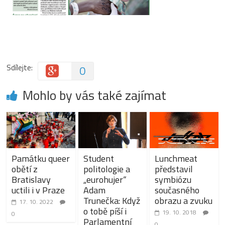
Sdílejte:
0
Mohlo by vás také zajímat
Památku queer
Student
Lunchmeat
obětí z
politologie a
představil
Bratislavy
„eurohujer“
symbiózu
uctili i v Praze
Adam
současného
Trunečka: Když
obrazu a zvuku
17. 10. 2022
o tobě píší i
19. 10. 2018
0
Parlamentní
0