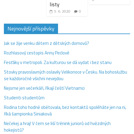
listy
5. 6. 2020
0
Nejnovější příspěvky
Jak se žije venku dětem z dětských domovů?
Rozhlasový cestopis Anny Peclové
Fesťáky v metropoli. Za kulturou se dá vydat i bez stanu
Stovky pravoslavných oslavily Velikonoce v Česku. Na bohoslužbu
se každoročně všichni nevejdou
Nejsme jen večerkáři, říkají čeští Vietnamci
Studenti studentům
Rodina toho hodně obětovala, bez kontaktů spoléháte jen na ni,
říká šampionka Siniaková
Nečekej a hraj! V čem se liší trénink juniorů od hvězdných
hokejistů?