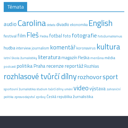
Témata
Carolina
English
audio
divadlo
ekonomika
debata
Fleš
fotografie
film
fotbal
festival
foto
fotožurnalismus
Fleška
kultura
komentář
hudba
interview
journalism
koronavirus
literatura
magazín Fleška
média
letní škola žurnalistiky
menšina
recenze
politika
reportáž
Praha
Rozhlas
podcast
rozhlasové tvůrčí dílny
sport
rozhovor
video
výstava
sportovní žurnalistika
tvůrčí dílny
studium
umění
zahraniční
žurnalistika
Česká republika
zpravodajství
zprávy
politika