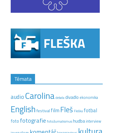
Témata
Carolina
audio
divadlo
ekonomika
debata
English
Fleš
film
fotbal
festival
Fleška
fotografie
hudba
foto
interview
fotožurnalismus
kultura
komentář
journalism
koronavirus