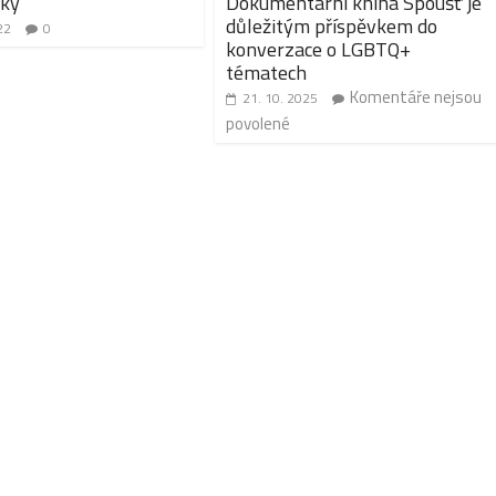
áky
Dokumentární kniha Spoušť je
důležitým příspěvkem do
22
0
konverzace o LGBTQ+
tématech
Komentáře nejsou
21. 10. 2025
povolené