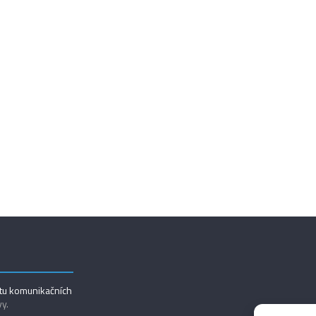
utu komunikačních
vy.