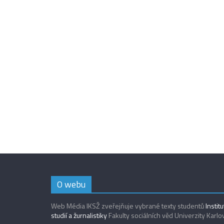
O webu
Web Média IKSŽ zveřejňuje vybrané texty studentů
Instit
studií a žurnalistiky
Fakulty sociálních věd Univerzity Karlo