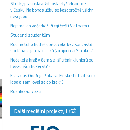
Stovky pravoslavných oslavily Velikonoce
v Česku. Na bohoslužbu se každoročně všichni
nevejdou
Nejsme jen večerkáři, říkají čeští Vietnamci
Studenti studentům
Rodina toho hodně obětovala, bez kontaktů
spoléháte jen na ni, říká šampionka Siniaková
Nečekej a hraj! V čem se liší trénink juniorů od
hvězdných hokejistů?
Erasmus Ondřeje Pipka ve Finsku: Potkal jsem
losa a zamiloval se do krekrů
Rozhlasáci v akci
Další mediální projekty IKSŽ