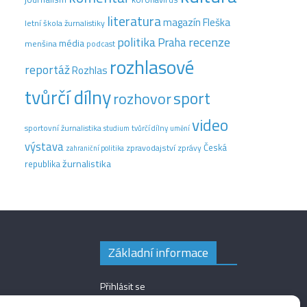
literatura
magazín Fleška
letní škola žurnalistiky
recenze
politika
Praha
média
menšina
podcast
rozhlasové
reportáž
Rozhlas
tvůrčí dílny
sport
rozhovor
video
sportovní žurnalistika
tvůrčí dílny
studium
umění
výstava
Česká
zpravodajství
zprávy
zahraniční politika
žurnalistika
republika
Základní informace
Přihlásit se