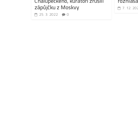
Chalupeckého, kurátoři zrušili
rozhlas
zápůjčku z Moskvy
7. 12. 20
25. 3. 2022
0