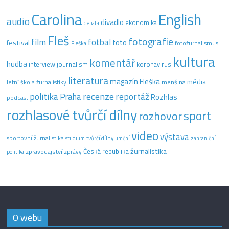
Carolina
English
audio
divadlo
ekonomika
debata
Fleš
fotografie
film
fotbal
festival
foto
fotožurnalismus
Fleška
kultura
komentář
hudba
interview
journalism
koronavirus
literatura
magazín Fleška
média
letní škola žurnalistiky
menšina
recenze
politika
reportáž
Praha
Rozhlas
podcast
rozhlasové tvůrčí dílny
sport
rozhovor
video
výstava
sportovní žurnalistika
tvůrčí dílny
studium
umění
zahraniční
žurnalistika
Česká republika
zpravodajství
zprávy
politika
O webu