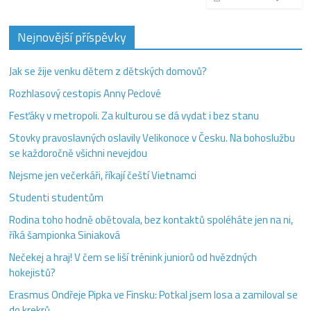
Nejnovější příspěvky
Jak se žije venku dětem z dětských domovů?
Rozhlasový cestopis Anny Peclové
Fesťáky v metropoli. Za kulturou se dá vydat i bez stanu
Stovky pravoslavných oslavily Velikonoce v Česku. Na bohoslužbu
se každoročně všichni nevejdou
Nejsme jen večerkáři, říkají čeští Vietnamci
Studenti studentům
Rodina toho hodně obětovala, bez kontaktů spoléháte jen na ni,
říká šampionka Siniaková
Nečekej a hraj! V čem se liší trénink juniorů od hvězdných
hokejistů?
Erasmus Ondřeje Pipka ve Finsku: Potkal jsem losa a zamiloval se
do krekrů