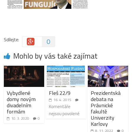
Sdílejte:
0
Mohlo by vás také zajímat
Vybydlené
Fleš 22/9
Prezidentská
domy novým
debata na
16. 4. 2015
divadelním
Právnické
Komentáře
formám
fakultě
nejsou povolené
Univerzity
10. 3. 2020
0
Karlovy
8. 11. 2022
0