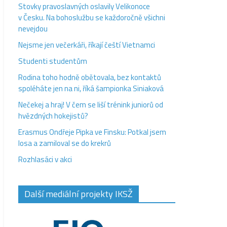
Stovky pravoslavných oslavily Velikonoce
v Česku. Na bohoslužbu se každoročně všichni
nevejdou
Nejsme jen večerkáři, říkají čeští Vietnamci
Studenti studentům
Rodina toho hodně obětovala, bez kontaktů
spoléháte jen na ni, říká šampionka Siniaková
Nečekej a hraj! V čem se liší trénink juniorů od
hvězdných hokejistů?
Erasmus Ondřeje Pipka ve Finsku: Potkal jsem
losa a zamiloval se do krekrů
Rozhlasáci v akci
Další mediální projekty IKSŽ