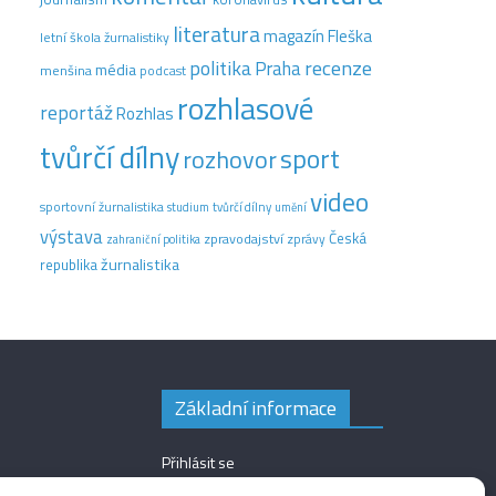
literatura
magazín Fleška
letní škola žurnalistiky
recenze
politika
Praha
média
menšina
podcast
rozhlasové
reportáž
Rozhlas
tvůrčí dílny
sport
rozhovor
video
sportovní žurnalistika
tvůrčí dílny
studium
umění
výstava
Česká
zpravodajství
zprávy
zahraniční politika
žurnalistika
republika
Základní informace
Přihlásit se