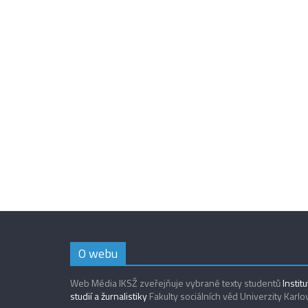
O webu
Web Média IKSŽ zveřejňuje vybrané texty studentů
Instit
studií a žurnalistiky
Fakulty sociálních věd Univerzity Karlo