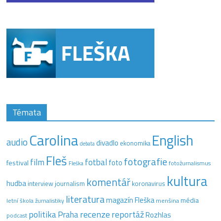
Témata
Carolina
English
audio
divadlo
ekonomika
debata
Fleš
fotografie
film
fotbal
festival
foto
fotožurnalismus
Fleška
kultura
komentář
hudba
interview
journalism
koronavirus
literatura
magazín Fleška
média
letní škola žurnalistiky
menšina
recenze
politika
reportáž
Praha
Rozhlas
podcast