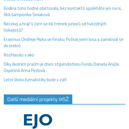
Rodina toho hodně obětovala, bez kontaktů spoléháte jen na ni,
říká šampionka Siniaková
Nečekej a hraj! V čem se liší trénink juniorů od hvězdných
hokejistů?
Erasmus Ondřeje Pipka ve Finsku: Potkal jsem losa a zamiloval se
do krekrů
Rozhlasáci v akci
Díky školním pracím je dnes stipendistkou Fondu Daniela Anýže.
Úspěšná Anna Peclová
Letní škola žurnalistiky bude v září
Další mediální projekty IKSŽ