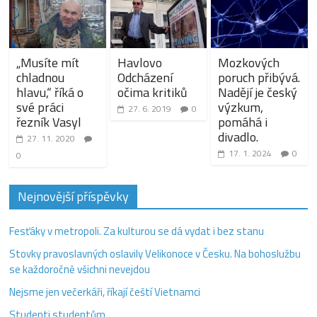
„Musíte mít
Havlovo
Mozkových
chladnou
Odcházení
poruch přibývá.
hlavu,“ říká o
očima kritiků
Nadějí je český
své práci
výzkum,
27. 6. 2019
0
řezník Vasyl
pomáhá i
divadlo.
27. 11. 2020
17. 1. 2024
0
0
Nejnovější příspěvky
Fesťáky v metropoli. Za kulturou se dá vydat i bez stanu
Stovky pravoslavných oslavily Velikonoce v Česku. Na bohoslužbu
se každoročně všichni nevejdou
Nejsme jen večerkáři, říkají čeští Vietnamci
Studenti studentům