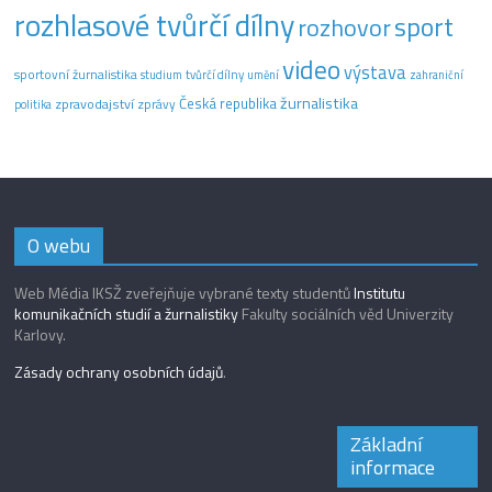
rozhlasové tvůrčí dílny
sport
rozhovor
video
výstava
sportovní žurnalistika
tvůrčí dílny
studium
umění
zahraniční
žurnalistika
Česká republika
zpravodajství
zprávy
politika
O webu
Web Média IKSŽ zveřejňuje vybrané texty studentů
Institutu
komunikačních studií a žurnalistiky
Fakulty sociálních věd Univerzity
Karlovy.
Zásady ochrany osobních údajů
.
Základní
informace