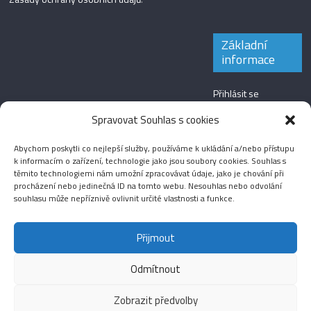
Základní
informace
Přihlásit se
Zdroj kanálů
Spravovat Souhlas s cookies
(příspěvky)
Abychom poskytli co nejlepší služby, používáme k ukládání a/nebo přístupu
Kanál komentářů
k informacím o zařízení, technologie jako jsou soubory cookies. Souhlas s
těmito technologiemi nám umožní zpracovávat údaje, jako je chování při
Česká lokalizace
procházení nebo jedinečná ID na tomto webu. Nesouhlas nebo odvolání
souhlasu může nepříznivě ovlivnit určité vlastnosti a funkce.
Přijmout
Odmítnout
Aktuality
Magazín
Fotografie
Audio
Video
English
Sport
Menšinová témata
Copyright © 2026
Média IKSŽ
. All rights reserved.
Zobrazit předvolby
Theme: ColorMag Pro by
ThemeGrill
. Drevet av
WordPress
.