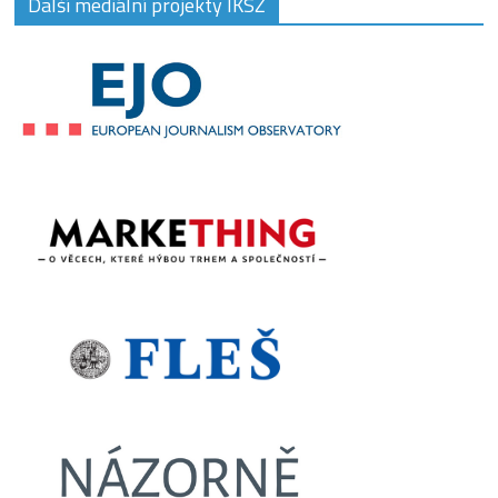
Další mediální projekty IKSŽ