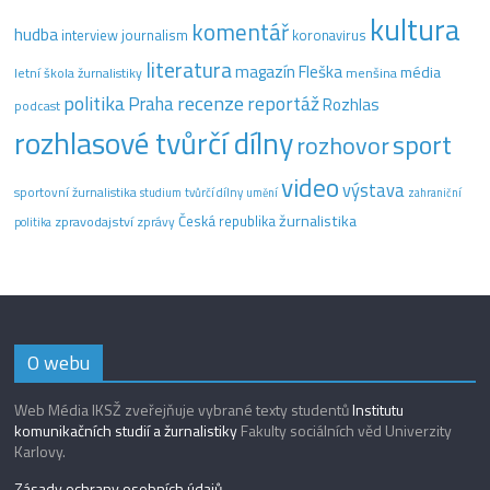
kultura
komentář
hudba
interview
journalism
koronavirus
literatura
magazín Fleška
média
letní škola žurnalistiky
menšina
recenze
politika
reportáž
Praha
Rozhlas
podcast
rozhlasové tvůrčí dílny
sport
rozhovor
video
výstava
sportovní žurnalistika
tvůrčí dílny
studium
umění
zahraniční
žurnalistika
Česká republika
zpravodajství
zprávy
politika
O webu
Web Média IKSŽ zveřejňuje vybrané texty studentů
Institutu
komunikačních studií a žurnalistiky
Fakulty sociálních věd Univerzity
Karlovy.
Zásady ochrany osobních údajů
.