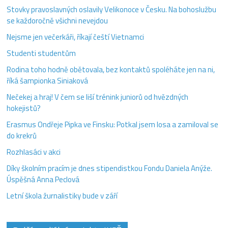
Stovky pravoslavných oslavily Velikonoce v Česku. Na bohoslužbu
se každoročně všichni nevejdou
Nejsme jen večerkáři, říkají čeští Vietnamci
Studenti studentům
Rodina toho hodně obětovala, bez kontaktů spoléháte jen na ni,
říká šampionka Siniaková
Nečekej a hraj! V čem se liší trénink juniorů od hvězdných
hokejistů?
Erasmus Ondřeje Pipka ve Finsku: Potkal jsem losa a zamiloval se
do krekrů
Rozhlasáci v akci
Díky školním pracím je dnes stipendistkou Fondu Daniela Anýže.
Úspěšná Anna Peclová
Letní škola žurnalistiky bude v září