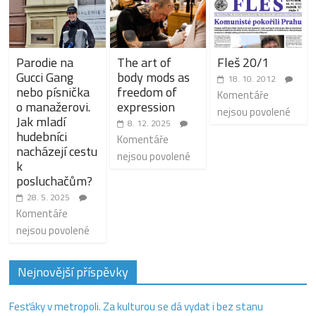
Parodie na
The art of
Fleš 20/1
Gucci Gang
body mods as
18. 10. 2012
nebo písnička
freedom of
Komentáře
o manažerovi.
expression
nejsou povolené
Jak mladí
8. 12. 2025
hudebníci
Komentáře
nacházejí cestu
nejsou povolené
k
posluchačům?
28. 5. 2025
Komentáře
nejsou povolené
Nejnovější příspěvky
Fesťáky v metropoli. Za kulturou se dá vydat i bez stanu