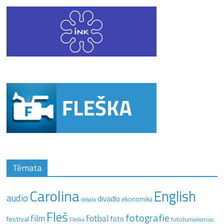
Témata
Carolina
English
audio
divadlo
ekonomika
debata
Fleš
fotografie
film
fotbal
festival
foto
fotožurnalismus
Fleška