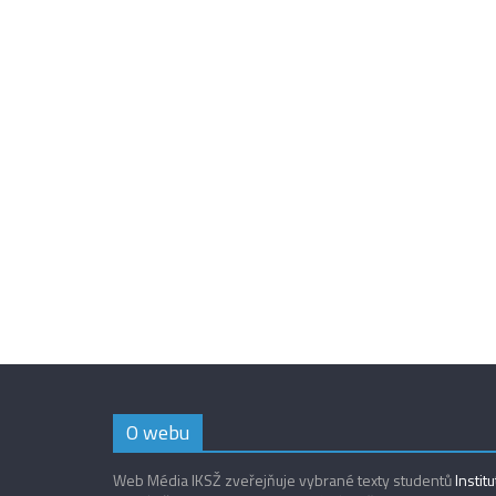
O webu
Web Média IKSŽ zveřejňuje vybrané texty studentů
Instit