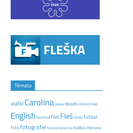
Témata
Carolina
audio
divadlo
ekonomika
debata
English
Fleš
film
fotbal
festival
Fleška
fotografie
hudba
foto
interview
fotožurnalismus