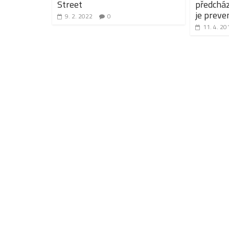
Street
předcház
je preve
9. 2. 2022
0
11. 4. 20