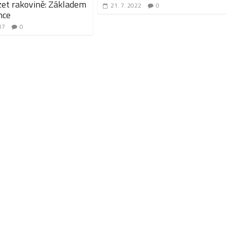
et rakovině: Základem
21. 7. 2022
0
nce
17
0