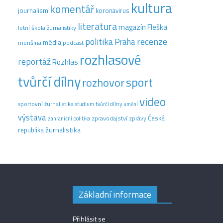
kultura
komentář
journalism
koronavirus
literatura
magazín Fleška
letní škola žurnalistiky
recenze
politika
Praha
média
menšina
podcast
rozhlasové
reportáž
Rozhlas
tvůrčí dílny
sport
rozhovor
video
sportovní žurnalistika
tvůrčí dílny
studium
umění
výstava
Česká
zpravodajství
zprávy
zahraniční politika
žurnalistika
republika
Základní informace
Přihlásit se