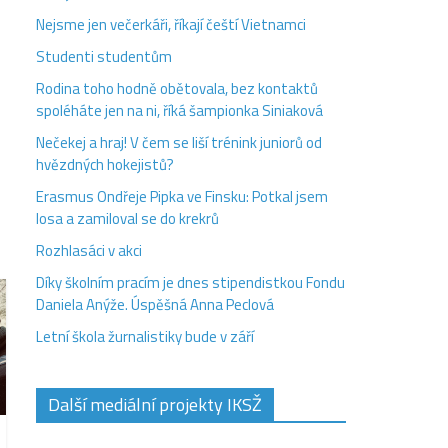
Nejsme jen večerkáři, říkají čeští Vietnamci
Studenti studentům
Rodina toho hodně obětovala, bez kontaktů
spoléháte jen na ni, říká šampionka Siniaková
Nečekej a hraj! V čem se liší trénink juniorů od
hvězdných hokejistů?
Erasmus Ondřeje Pipka ve Finsku: Potkal jsem
losa a zamiloval se do krekrů
Rozhlasáci v akci
Díky školním pracím je dnes stipendistkou Fondu
Daniela Anýže. Úspěšná Anna Peclová
Letní škola žurnalistiky bude v září
Další mediální projekty IKSŽ